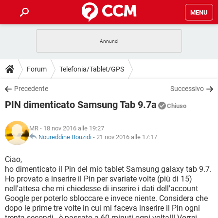
MENU
HOME
COVID-19
GAMING
GUIDE
Forum
Telefonia/Tablet/GPS
INTRATTENIMENTO
ANDROID
COVID-19
GAMING
DOWNLOAD
Precedente
Successivo
iOS
WINDOWS 10
INTRATTENIMENTO
ANDROID
PIN dimenticato Samsung Tab 9.7a
INSTAGRAM
COVID-19
WHATSAPP
GAMING
Chiuso
FORUM
iOS
WINDOWS 10
TIKTOK
INTRATTENIMENTO
FACEBOOK
ANDROID
MR
- 18 nov 2016 alle 19:27
INSTAGRAM
COVID-19
WHATSAPP
GAMING
GLOSSARIO
Noureddine Bouzidi
-
21 nov 2016 alle 17:17
HARDWARE
iOS
WINDOWS 10
TIKTOK
INTRATTENIMENTO
FACEBOOK
ANDROID
INSTAGRAM
COVID-19
WHATSAPP
GAMING
Ciao,
HARDWARE
iOS
WINDOWS 10
ho dimenticato il Pin del mio tablet Samsung galaxy tab 9.7.
TIKTOK
INTRATTENIMENTO
FACEBOOK
ANDROID
Ho provato a inserire il Pin per svariate volte (più di 15)
INSTAGRAM
WHATSAPP
nell'attesa che mi chiedesse di inserire i dati dell'account
HARDWARE
iOS
WINDOWS 10
TIKTOK
FACEBOOK
Google per poterlo sbloccare e invece niente. Considera che
INSTAGRAM
WHATSAPP
dopo le prime tre volte in cui mi faceva inserire il Pin ogni
HARDWARE
trenta secondi , è passato a 60 minuti ogni volta!!! Vorrei