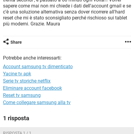
TIKTOK
FACEBOOK
sapere come mai non mi chiede i dati dell'account gmail e se
c'è una soluzione alternativa senza dover ricorrere all'hard
HARDWARE
reset che mi è stato sconsigliato perché rischioso sui tablet
più moderni. Grazie. Maura
Share
Potrebbe anche interessarti:
Account samsung tv dimenticato
Yacine tv apk
Serie tv storiche netflix
Eliminare account facebook
Reset tv samsung
Come collegare samsung alla tv
1 risposta
RISPOSTA 1 / 1