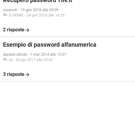
Recupero password TIN.it
savenok
-
19 gen 2018 alle 09:09
G.HENRI
-
24 gen 2018 alle 14:25
2 risposte
Esempio di password alfanumerica
daniela zilindo
-
7 mar 2014 alle 15:57
ali
-
30 apr 2017 alle 20:43
3 risposte