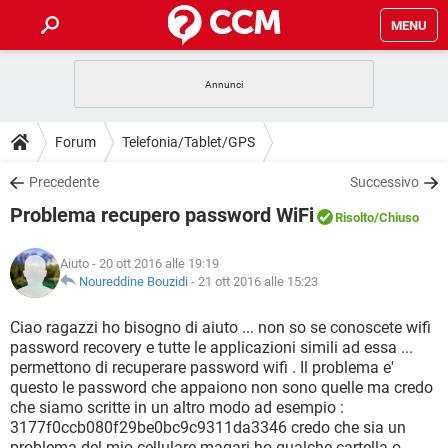
MENU
HOME
COVID-19
GAMING
GUIDE
Forum
Telefonia/Tablet/GPS
INTRATTENIMENTO
ANDROID
COVID-19
GAMING
DOWNLOAD
Precedente
Successivo
iOS
WINDOWS 10
INTRATTENIMENTO
ANDROID
Problema recupero password WiFi
INSTAGRAM
COVID-19
WHATSAPP
GAMING
Risolto
/Chiuso
FORUM
iOS
WINDOWS 10
TIKTOK
INTRATTENIMENTO
FACEBOOK
ANDROID
Aiuto
- 20 ott 2016 alle 19:19
INSTAGRAM
COVID-19
WHATSAPP
GAMING
GLOSSARIO
Noureddine Bouzidi
-
21 ott 2016 alle 15:23
HARDWARE
iOS
WINDOWS 10
TIKTOK
INTRATTENIMENTO
FACEBOOK
ANDROID
INSTAGRAM
COVID-19
WHATSAPP
GAMING
Ciao ragazzi ho bisogno di aiuto ... non so se conoscete wifi
HARDWARE
iOS
WINDOWS 10
password recovery e tutte le applicazioni simili ad essa ...
TIKTOK
INTRATTENIMENTO
FACEBOOK
ANDROID
permettono di recuperare password wifi . Il problema e'
INSTAGRAM
WHATSAPP
questo le password che appaiono non sono quelle ma credo
HARDWARE
iOS
WINDOWS 10
TIKTOK
FACEBOOK
che siamo scritte in un altro modo ad esempio :
INSTAGRAM
WHATSAPP
3177f0ccb080f29be0bc9c9311da3346 credo che sia un
HARDWARE
problema del mio cellulare magari ho qualche cartella o