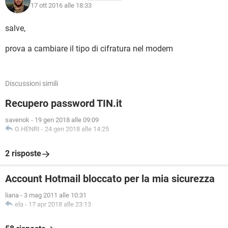
17 ott 2016 alle 18:33
salve,
prova a cambiare il tipo di cifratura nel modem
Discussioni simili
Recupero password TIN.it
savenok
-
19 gen 2018 alle 09:09
G.HENRI
-
24 gen 2018 alle 14:25
2 risposte
Account Hotmail bloccato per la mia sicurezza
liana
-
3 mag 2011 alle 10:31
ela
-
17 apr 2018 alle 23:13