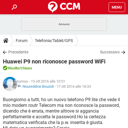
MENU
HOME
COVID-19
GAMING
GUIDE
Forum
Telefonia/Tablet/GPS
INTRATTENIMENTO
ANDROID
COVID-19
GAMING
DOWNLOAD
Precedente
Successivo
iOS
WINDOWS 10
INTRATTENIMENTO
ANDROID
Huawei P9 non riconosce password WiFi
INSTAGRAM
COVID-19
WHATSAPP
GAMING
FORUM
iOS
WINDOWS 10
Risolto
/Chiuso
TIKTOK
INTRATTENIMENTO
FACEBOOK
ANDROID
INSTAGRAM
COVID-19
WHATSAPP
GAMING
GLOSSARIO
HARDWARE
iOS
kyrnos
- 15 ott 2016 alle 10:51
WINDOWS 10
TIKTOK
INTRATTENIMENTO
FACEBOOK
ANDROID
Noureddine Bouzidi
-
17 ott 2016 alle 18:33
INSTAGRAM
COVID-19
WHATSAPP
GAMING
HARDWARE
iOS
WINDOWS 10
Buongiorno a tutti, ho un nuovo telefono P9 lite che vede il
TIKTOK
INTRATTENIMENTO
FACEBOOK
ANDROID
mio modem routr Telecom ma non riconosce la password,
INSTAGRAM
WHATSAPP
dicendo che è errata, mentre altrove si aggancia
HARDWARE
iOS
WINDOWS 10
TIKTOK
FACEBOOK
perfettamente e accetta le password.Ho la certezza
INSTAGRAM
WHATSAPP
matematica verificata che la p.w. inserita è giusta.
HARDWARE