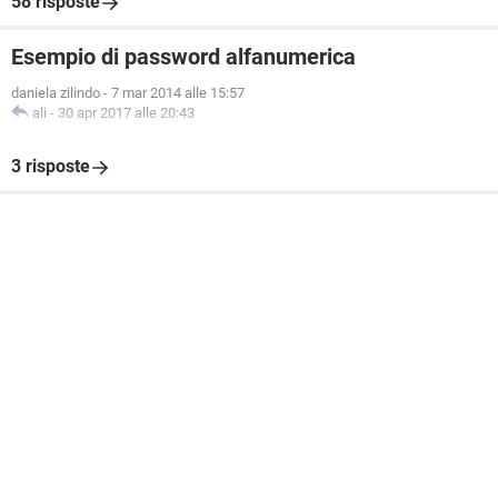
58 risposte
Esempio di password alfanumerica
daniela zilindo
-
7 mar 2014 alle 15:57
ali
-
30 apr 2017 alle 20:43
3 risposte