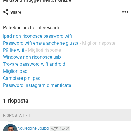
Mi date un suggerimento? Grazie
TIKTOK
FACEBOOK
HARDWARE
Share
Potrebbe anche interessarti:
Ipad non riconosce password wifi
Password wifi errata anche se giusta
- Migliori risposte
P9 lite wifi
- Migliori risposte
Windows non riconosce usb
Trovare password wifi android
Miglior ipad
Cambiare pin ipad
Password instagram dimenticata
1 risposta
RISPOSTA 1 / 1
Noureddine Bouzidi
15.404