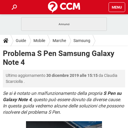
MENU
HOME
COVID-19
GAMING
GUIDE
Guide
Mobile
Marche
Samsung
INTRATTENIMENTO
ANDROID
COVID-19
GAMING
DOWNLOAD
Problema S Pen Samsung Galaxy
iOS
WINDOWS 10
INTRATTENIMENTO
ANDROID
Note 4
INSTAGRAM
COVID-19
WHATSAPP
GAMING
FORUM
iOS
WINDOWS 10
TIKTOK
INTRATTENIMENTO
FACEBOOK
ANDROID
Ultimo aggiornamento
30 dicembre 2019 alle 15:15
da
Claudia
INSTAGRAM
COVID-19
WHATSAPP
GAMING
GLOSSARIO
HARDWARE
iOS
Scarciolla
.
WINDOWS 10
TIKTOK
INTRATTENIMENTO
FACEBOOK
ANDROID
INSTAGRAM
COVID-19
WHATSAPP
GAMING
Se si è notato un malfunzionamento della propria
S Pen su
HARDWARE
iOS
WINDOWS 10
Galaxy Note 4
, questo può essere dovuto da diverse cause.
TIKTOK
INTRATTENIMENTO
FACEBOOK
ANDROID
In questa guida vedremo alcune delle soluzioni che possono
INSTAGRAM
WHATSAPP
HARDWARE
iOS
WINDOWS 10
risolvere del problema S Pen.
TIKTOK
FACEBOOK
INSTAGRAM
WHATSAPP
HARDWARE