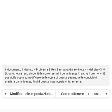
Il documento intitolato « Problema S Pen Samsung Galaxy Note 4 » dal sito
CCM
(
it.ccm.net
) è reso disponibile sotto i termini della licenza
Creative Commons
. È
possibile copiare, modificare delle copie di questa pagina, nelle condizioni
previste dalla licenza, finché questa nota appaia chiaramente.
Modificare le impostazioni
Come ottenere permessi di
Quick su Samsung Galaxy
root Samsung Galaxy S7
S6 Edge