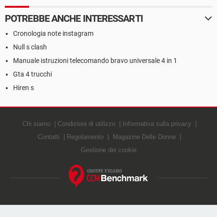
POTREBBE ANCHE INTERESSARTI
Cronologia note instagram
Null s clash
Manuale istruzioni telecomando bravo universale 4 in 1
Gta 4 trucchi
Hiren s
Chi siamo
Condizioni di utilizzo
Informativa sulla privacy
Contatti
Regolamento
Magazine Delle Donne
Gestione dei cookie