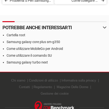
Problema S Pen Samsung
Come collegare un
Galaxy Note 4
Samsung Galaxy S8 alla TV
POTREBBE ANCHE INTERESSARTI
Cartella root
Samsung galaxy core plus sm-g350
Come utilizzare MobileGo per Android
Come utilizzare il comando SU
Samsung galaxy turbo next
Chi siamo
Condizioni di utilizzo
Informativa sulla privacy
Contatti
Regolamento
Magazine Delle Donne
Gestione dei cookie