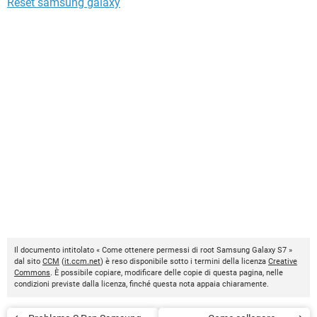
Reset samsung galaxy
Il documento intitolato « Come ottenere permessi di root Samsung Galaxy S7 »
dal sito
CCM
(
it.ccm.net
) è reso disponibile sotto i termini della licenza
Creative
Commons
. È possibile copiare, modificare delle copie di questa pagina, nelle
condizioni previste dalla licenza, finché questa nota appaia chiaramente.