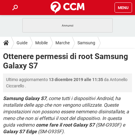
MENU
HOME
COVID-19
GAMING
GUIDE
Guide
Mobile
Marche
Samsung
INTRATTENIMENTO
ANDROID
COVID-19
GAMING
DOWNLOAD
Ottenere permessi di root Samsung
iOS
WINDOWS 10
INTRATTENIMENTO
ANDROID
Galaxy S7
INSTAGRAM
COVID-19
WHATSAPP
GAMING
FORUM
iOS
WINDOWS 10
TIKTOK
INTRATTENIMENTO
FACEBOOK
ANDROID
Ultimo aggiornamento
13 dicembre 2019 alle 11:35
da
Antonello
INSTAGRAM
COVID-19
WHATSAPP
GAMING
GLOSSARIO
HARDWARE
iOS
Ciccarello
.
WINDOWS 10
TIKTOK
INTRATTENIMENTO
FACEBOOK
ANDROID
INSTAGRAM
COVID-19
WHATSAPP
GAMING
Samsung Galaxy S7
, come tutti i dispositivi Android, ha
HARDWARE
iOS
WINDOWS 10
installate delle app che non vengono utilizzate. Queste
TIKTOK
INTRATTENIMENTO
FACEBOOK
ANDROID
impostazioni non possono essere nemmeno disinstallate, a
INSTAGRAM
WHATSAPP
HARDWARE
iOS
WINDOWS 10
meno che non si effettui il root del dispositivo. In questa
TIKTOK
FACEBOOK
guida vedremo
come fare il root Galaxy S7
(SM-G930F) e
INSTAGRAM
WHATSAPP
Galaxy S7 Edge
(SM-G935F)
.
HARDWARE