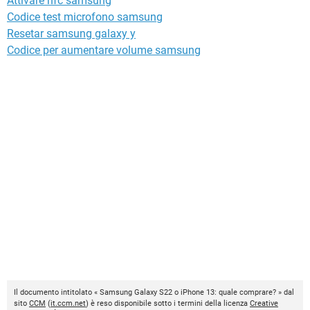
Attivare nfc samsung
Codice test microfono samsung
Resetar samsung galaxy y
Codice per aumentare volume samsung
Il documento intitolato « Samsung Galaxy S22 o iPhone 13: quale comprare? » dal
sito
CCM
(
it.ccm.net
) è reso disponibile sotto i termini della licenza
Creative