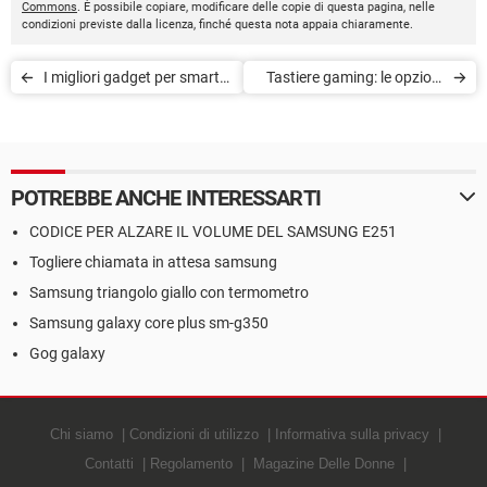
Commons
. È possibile copiare, modificare delle copie di questa pagina, nelle
condizioni previste dalla licenza, finché questa nota appaia chiaramente.
I migliori gadget per smart
Tastiere gaming: le opzioni
working
migliori che si adattano ai
tuoi bisogni
POTREBBE ANCHE INTERESSARTI
CODICE PER ALZARE IL VOLUME DEL SAMSUNG E251
Togliere chiamata in attesa samsung
Samsung triangolo giallo con termometro
Samsung galaxy core plus sm-g350
Gog galaxy
Chi siamo
Condizioni di utilizzo
Informativa sulla privacy
Contatti
Regolamento
Magazine Delle Donne