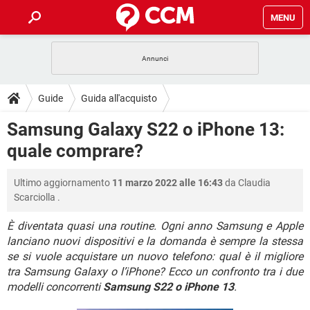
MENU
HOME
COVID-19
GAMING
GUIDE
Guide
Guida all'acquisto
INTRATTENIMENTO
ANDROID
COVID-19
GAMING
DOWNLOAD
Samsung Galaxy S22 o iPhone 13:
iOS
WINDOWS 10
INTRATTENIMENTO
ANDROID
quale comprare?
INSTAGRAM
COVID-19
WHATSAPP
GAMING
FORUM
iOS
WINDOWS 10
TIKTOK
INTRATTENIMENTO
FACEBOOK
ANDROID
Ultimo aggiornamento
11 marzo 2022 alle 16:43
da
Claudia
INSTAGRAM
COVID-19
WHATSAPP
GAMING
GLOSSARIO
HARDWARE
iOS
Scarciolla
.
WINDOWS 10
TIKTOK
INTRATTENIMENTO
FACEBOOK
ANDROID
INSTAGRAM
COVID-19
WHATSAPP
GAMING
È diventata quasi una routine. Ogni anno Samsung e Apple
HARDWARE
iOS
WINDOWS 10
lanciano nuovi dispositivi e la domanda è sempre la stessa
TIKTOK
INTRATTENIMENTO
FACEBOOK
ANDROID
se si vuole acquistare un nuovo telefono: qual è il migliore
INSTAGRAM
WHATSAPP
HARDWARE
iOS
WINDOWS 10
tra Samsung Galaxy o l’iPhone? Ecco un confronto tra i due
TIKTOK
FACEBOOK
modelli concorrenti
Samsung S22 o iPhone 13
.
INSTAGRAM
WHATSAPP
HARDWARE