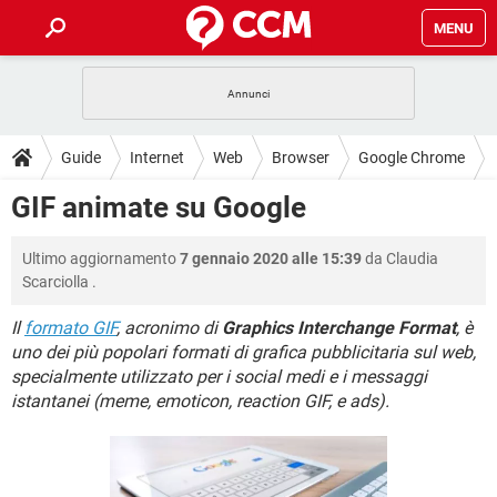
MENU
HOME
COVID-19
GAMING
GUIDE
Guide
Internet
Web
Browser
Google Chrome
INTRATTENIMENTO
ANDROID
COVID-19
GAMING
DOWNLOAD
GIF animate su Google
iOS
WINDOWS 10
INTRATTENIMENTO
ANDROID
INSTAGRAM
COVID-19
WHATSAPP
GAMING
FORUM
Ultimo aggiornamento
7 gennaio 2020 alle 15:39
da
Claudia
iOS
WINDOWS 10
TIKTOK
INTRATTENIMENTO
FACEBOOK
ANDROID
Scarciolla
.
INSTAGRAM
COVID-19
WHATSAPP
GAMING
GLOSSARIO
HARDWARE
iOS
WINDOWS 10
Il
formato GIF
, acronimo di
Graphics Interchange Format
, è
TIKTOK
INTRATTENIMENTO
FACEBOOK
ANDROID
uno dei più popolari formati di grafica pubblicitaria sul web,
INSTAGRAM
COVID-19
WHATSAPP
GAMING
HARDWARE
iOS
WINDOWS 10
specialmente utilizzato per i social medi e i messaggi
TIKTOK
INTRATTENIMENTO
FACEBOOK
ANDROID
istantanei (meme, emoticon, reaction GIF, e ads).
INSTAGRAM
WHATSAPP
HARDWARE
iOS
WINDOWS 10
TIKTOK
FACEBOOK
INSTAGRAM
WHATSAPP
HARDWARE