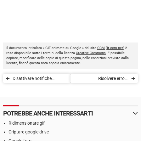
Il documento intitolato « GIF animate su Google » dal sito
CCM
(
it.ccm.net
) è
reso disponibile sotto i termini della licenza
Creative Commons
. È possibile
copiare, modificare delle copie di questa pagina, nelle condizioni previste dalla
licenza, finché questa nota appaia chiaramente.
Disattivare notifiche
Risolvere errore
Facebook su Google
err_connection_reset su
Chrome
Google Chrome
POTREBBE ANCHE INTERESSARTI
Ridimensionare gif
Criptare google drive
Google foto