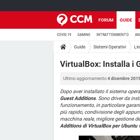
FORUM
GUIDE
COVID-19
GAMING
INTRATTENIMENTO
AN
Guide
Sistemi Operativi
Li
VirtualBox: Installa i
Ultimo aggiornamento
4 dicembre 2019
Dopo aver installato il sistema opera
Guest Additions
. Sono driver da inst
funzionamento, in particolare garant
più rapido, condivisione degli appunt
macchina reale, migliore gestione d
Additions di VirtualBox per Ubuntu
v