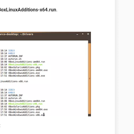
oxLinuxAdditions-x64.run
.
: