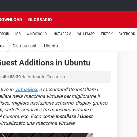
DOWNLOAD
GLOSSARIO
DROID
iOS
WINDOWS 10
INSTAGRAM
WHATSAPP
TIKTOK
FACEBOOK
nux
Distribuzioni
Ubuntu
 Guest Additions in Ubuntu
 alle 08:39
da
Antonello Ciccarello
.
tivo in
VirtualBox
, è raccomandato installare i
allare nella macchina virtuale per migliorarne il
isce: migliore risoluzione schermo, display grafico
i, cartelle condivise tra macchina virtuale e
el cursore, ecc. Ecco come
installare i Guest
irtualizzato una macchina virtuale
.