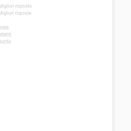
Migliori risposte
Migliori risposte
ware
istemi
buntu