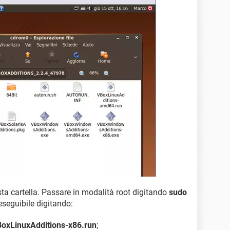
esta cartella. Passare in modalità root digitando
sudo
 eseguibile digitando:
oxLinuxAdditions-x86.run
;