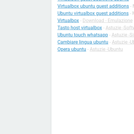
Virtualbox ubuntu guest additions
- 
Ubuntu virtualbox guest additions
- 
Virtualbox
-
Download - Emulazione
Tasto host virtualbox
-
Astuzie -Soft
Ubuntu touch whatsapp
-
Astuzie -S
Cambiare lingua ubuntu
-
Astuzie -U
Opera ubuntu
-
Astuzie -Ubuntu