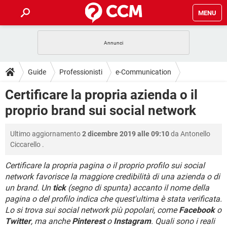
MENU
HOME
COVID-19
GAMING
GUIDE
Guide
Professionisti
e-Communication
INTRATTENIMENTO
ANDROID
COVID-19
GAMING
DOWNLOAD
Certificare la propria azienda o il
iOS
WINDOWS 10
INTRATTENIMENTO
ANDROID
proprio brand sui social network
INSTAGRAM
COVID-19
WHATSAPP
GAMING
FORUM
iOS
WINDOWS 10
TIKTOK
INTRATTENIMENTO
FACEBOOK
ANDROID
Ultimo aggiornamento
2 dicembre 2019 alle 09:10
da
Antonello
INSTAGRAM
COVID-19
WHATSAPP
GAMING
GLOSSARIO
HARDWARE
iOS
Ciccarello
.
WINDOWS 10
TIKTOK
INTRATTENIMENTO
FACEBOOK
ANDROID
INSTAGRAM
COVID-19
WHATSAPP
GAMING
Certificare la propria pagina o il proprio profilo sui social
HARDWARE
iOS
WINDOWS 10
network favorisce la maggiore credibilità di una azienda o di
TIKTOK
INTRATTENIMENTO
FACEBOOK
ANDROID
un brand. Un
tick
(segno di spunta) accanto il nome della
INSTAGRAM
WHATSAPP
HARDWARE
iOS
WINDOWS 10
pagina o del profilo indica che quest'ultima è stata verificata.
TIKTOK
FACEBOOK
Lo si trova sui social network più popolari, come
Facebook
o
INSTAGRAM
WHATSAPP
Twitter
, ma anche
Pinterest
o
Instagram
. Quali sono i reali
HARDWARE