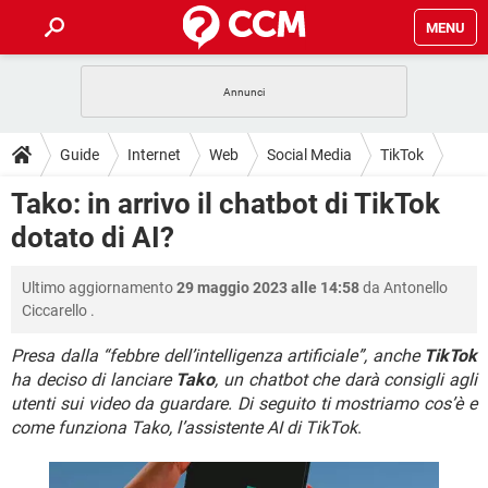
MENU
HOME
COVID-19
GAMING
GUIDE
Guide
Internet
Web
Social Media
TikTok
INTRATTENIMENTO
ANDROID
COVID-19
GAMING
DOWNLOAD
Tako: in arrivo il chatbot di TikTok
iOS
WINDOWS 10
INTRATTENIMENTO
ANDROID
dotato di AI?
INSTAGRAM
COVID-19
WHATSAPP
GAMING
FORUM
iOS
WINDOWS 10
TIKTOK
INTRATTENIMENTO
FACEBOOK
ANDROID
Ultimo aggiornamento
29 maggio 2023 alle 14:58
da
Antonello
INSTAGRAM
COVID-19
WHATSAPP
GAMING
GLOSSARIO
HARDWARE
iOS
Ciccarello
.
WINDOWS 10
TIKTOK
INTRATTENIMENTO
FACEBOOK
ANDROID
INSTAGRAM
COVID-19
WHATSAPP
GAMING
Presa dalla “febbre dell’intelligenza artificiale”, anche
TikTok
HARDWARE
iOS
WINDOWS 10
ha deciso di lanciare
Tako
, un chatbot che darà consigli agli
TIKTOK
INTRATTENIMENTO
FACEBOOK
ANDROID
utenti sui video da guardare. Di seguito ti mostriamo cos’è e
INSTAGRAM
WHATSAPP
HARDWARE
iOS
WINDOWS 10
come funziona Tako, l’assistente AI di TikTok
.
TIKTOK
FACEBOOK
INSTAGRAM
WHATSAPP
HARDWARE