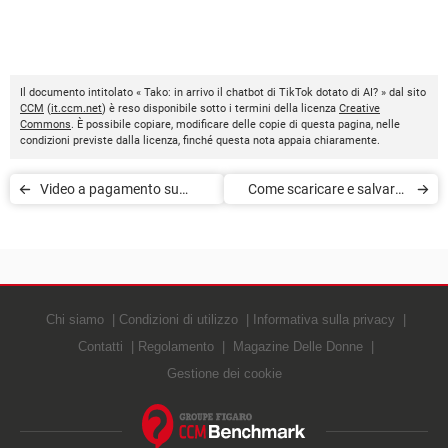
Il documento intitolato « Tako: in arrivo il chatbot di TikTok dotato di AI? » dal sito
CCM
(
it.ccm.net
) è reso disponibile sotto i termini della licenza
Creative
Commons
. È possibile copiare, modificare delle copie di questa pagina, nelle
condizioni previste dalla licenza, finché questa nota appaia chiaramente.
Video a pagamento su
Come scaricare e salvare i
TikTok: in arrivo le Series per
video da TikTok
i creator
Chi siamo
Condizioni di utilizzo
Informativa sulla privacy
Contatti
Regolamento
Magazine Delle Donne
Gestione dei cookie