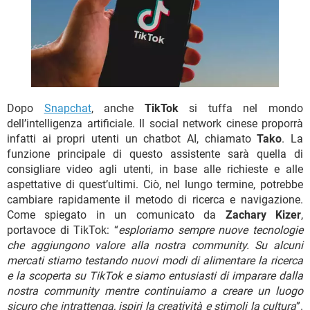
TIKTOK
FACEBOOK
HARDWARE
Dopo
Snapchat
, anche
TikTok
si tuffa nel mondo
dell’intelligenza artificiale. Il social network cinese proporrà
infatti ai propri utenti un chatbot AI, chiamato
Tako
. La
funzione principale di questo assistente sarà quella di
consigliare video agli utenti, in base alle richieste e alle
aspettative di quest’ultimi. Ciò, nel lungo termine, potrebbe
cambiare rapidamente il metodo di ricerca e navigazione.
Come spiegato in un comunicato da
Zachary Kizer
,
portavoce di TikTok: “
esploriamo sempre nuove tecnologie
che aggiungono valore alla nostra community. Su alcuni
mercati stiamo testando nuovi modi di alimentare la ricerca
e la scoperta su TikTok e siamo entusiasti di imparare dalla
nostra community mentre continuiamo a creare un luogo
sicuro che intrattenga, ispiri la creatività e stimoli la cultura
”.