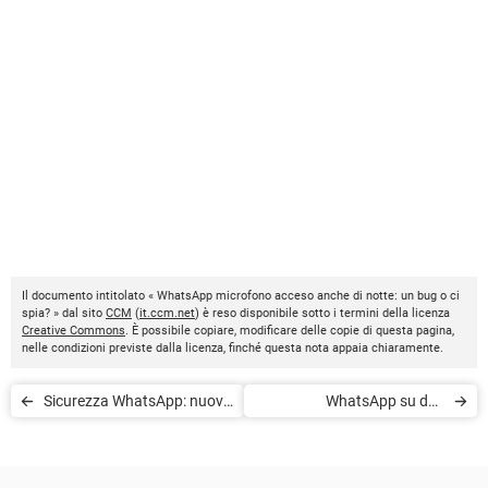
Il documento intitolato « WhatsApp microfono acceso anche di notte: un bug o ci
spia? » dal sito
CCM
(
it.ccm.net
) è reso disponibile sotto i termini della licenza
Creative Commons
. È possibile copiare, modificare delle copie di questa pagina,
nelle condizioni previste dalla licenza, finché questa nota appaia chiaramente.
Sicurezza WhatsApp: nuove
WhatsApp su due
funzioni contro malware e
dispositivi: Android, iPhone,
hacker
stesso numero