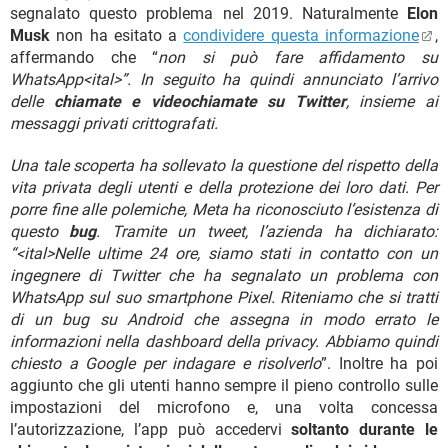
segnalato questo problema nel 2019. Naturalmente
Elon
Musk
non ha esitato a
condividere questa informazione
,
affermando che “
non si può fare affidamento su
WhatsApp<ital>”. In seguito ha quindi annunciato l’arrivo
delle
chiamate e videochiamate su Twitter
, insieme ai
messaggi privati crittografati.
Una tale scoperta ha sollevato la questione del rispetto della
vita privata degli utenti e della protezione dei loro dati. Per
porre fine alle polemiche, Meta ha riconosciuto l’esistenza di
questo
bug
. Tramite un tweet, l’azienda ha dichiarato:
“<ital>Nelle ultime 24 ore, siamo stati in contatto con un
ingegnere di Twitter che ha segnalato un problema con
WhatsApp sul suo smartphone Pixel. Riteniamo che si tratti
di un bug su Android che assegna in modo errato le
informazioni nella dashboard della privacy. Abbiamo quindi
chiesto a Google per indagare e risolverlo
”. Inoltre ha poi
aggiunto che gli utenti hanno sempre il pieno controllo sulle
impostazioni del microfono e, una volta concessa
l’autorizzazione, l’app può accedervi
soltanto durante le