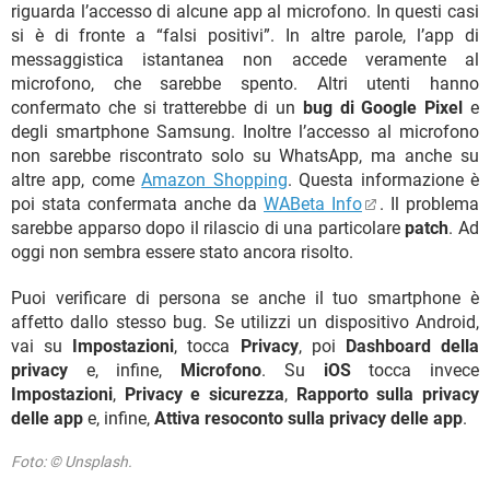
riguarda l’accesso di alcune app al microfono. In questi casi
si è di fronte a “falsi positivi”. In altre parole, l’app di
messaggistica istantanea non accede veramente al
microfono, che sarebbe spento. Altri utenti hanno
confermato che si tratterebbe di un
bug di Google Pixel
e
degli smartphone Samsung. Inoltre l’accesso al microfono
non sarebbe riscontrato solo su WhatsApp, ma anche su
altre app, come
Amazon Shopping
. Questa informazione è
poi stata confermata anche da
WABeta Info
. Il problema
sarebbe apparso dopo il rilascio di una particolare
patch
. Ad
oggi non sembra essere stato ancora risolto.
Puoi verificare di persona se anche il tuo smartphone è
affetto dallo stesso bug. Se utilizzi un dispositivo Android,
vai su
Impostazioni
, tocca
Privacy
, poi
Dashboard della
privacy
e, infine,
Microfono
. Su
iOS
tocca invece
Impostazioni
,
Privacy e sicurezza
,
Rapporto sulla privacy
delle app
e, infine,
Attiva resoconto sulla privacy delle app
.
Foto: © Unsplash.