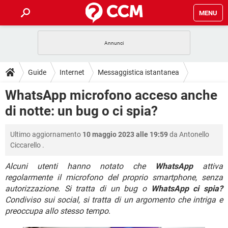
MENU
HOME
COVID-19
GAMING
GUIDE
Guide
Internet
Messaggistica istantanea
INTRATTENIMENTO
ANDROID
COVID-19
GAMING
DOWNLOAD
WhatsApp microfono acceso anche
WhatsApp
iOS
WINDOWS 10
INTRATTENIMENTO
ANDROID
di notte: un bug o ci spia?
INSTAGRAM
COVID-19
WHATSAPP
GAMING
FORUM
iOS
WINDOWS 10
TIKTOK
INTRATTENIMENTO
FACEBOOK
ANDROID
Ultimo aggiornamento
10 maggio 2023 alle 19:59
da
Antonello
INSTAGRAM
COVID-19
WHATSAPP
GAMING
GLOSSARIO
HARDWARE
iOS
Ciccarello
.
WINDOWS 10
TIKTOK
INTRATTENIMENTO
FACEBOOK
ANDROID
INSTAGRAM
COVID-19
WHATSAPP
GAMING
Alcuni utenti hanno notato che
WhatsApp
attiva
HARDWARE
iOS
WINDOWS 10
regolarmente il microfono del proprio smartphone, senza
TIKTOK
INTRATTENIMENTO
FACEBOOK
ANDROID
autorizzazione. Si tratta di un bug o
WhatsApp ci spia?
INSTAGRAM
WHATSAPP
HARDWARE
iOS
WINDOWS 10
Condiviso sui social, si tratta di un argomento che intriga e
TIKTOK
FACEBOOK
preoccupa allo stesso tempo
.
INSTAGRAM
WHATSAPP
HARDWARE