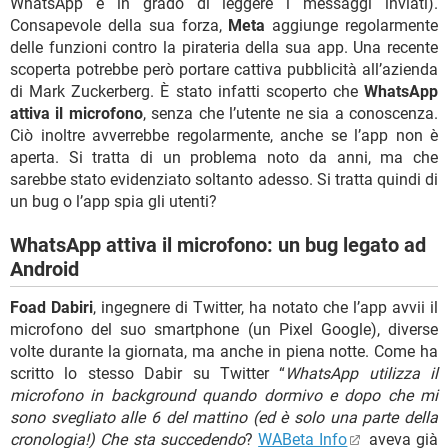
WhatsApp è in grado di leggere i messaggi inviati).
Consapevole della sua forza,
Meta
aggiunge regolarmente
delle funzioni contro la pirateria della sua app. Una recente
scoperta potrebbe però portare cattiva pubblicità all’azienda
di Mark Zuckerberg. È stato infatti scoperto che
WhatsApp
attiva il microfono
, senza che l’utente ne sia a conoscenza.
Ciò inoltre avverrebbe regolarmente, anche se l’app non è
aperta. Si tratta di un problema noto da anni, ma che
sarebbe stato evidenziato soltanto adesso. Si tratta quindi di
un bug o l’app spia gli utenti?
WhatsApp attiva il microfono: un bug legato ad
Android
Foad Dabiri
, ingegnere di Twitter, ha notato che l’app avvii il
microfono del suo smartphone (un Pixel Google), diverse
volte durante la giornata, ma anche in piena notte. Come ha
scritto lo stesso Dabir su Twitter “
WhatsApp utilizza il
microfono in background quando dormivo e dopo che mi
sono svegliato alle 6 del mattino (ed è solo una parte della
cronologia!) Che sta succedendo
?
WABeta Info
aveva già