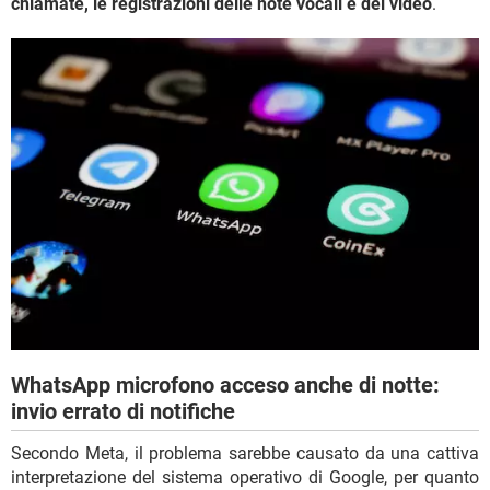
chiamate, le registrazioni delle note vocali e dei video
.
WhatsApp microfono acceso anche di notte:
invio errato di notifiche
Secondo Meta, il problema sarebbe causato da una cattiva
interpretazione del sistema operativo di Google, per quanto