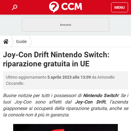
MENU
HOME
COVID-19
GAMING
GUIDE
Guide
INTRATTENIMENTO
ANDROID
COVID-19
GAMING
DOWNLOAD
Joy-Con Drift Nintendo Switch:
iOS
WINDOWS 10
INTRATTENIMENTO
ANDROID
riparazione gratuita in UE
INSTAGRAM
COVID-19
WHATSAPP
GAMING
FORUM
iOS
WINDOWS 10
TIKTOK
INTRATTENIMENTO
FACEBOOK
ANDROID
Ultimo aggiornamento
5 aprile 2023 alle 13:09
da
Antonello
INSTAGRAM
COVID-19
WHATSAPP
GAMING
GLOSSARIO
HARDWARE
iOS
Ciccarello
.
WINDOWS 10
TIKTOK
INTRATTENIMENTO
FACEBOOK
ANDROID
INSTAGRAM
COVID-19
WHATSAPP
GAMING
Buone notizie per tutti i possessori di
Nintendo Switch
! Se i
HARDWARE
iOS
WINDOWS 10
tuoi Joy-Con sono affetti dal
Joy-Con Drift
, l’azienda
TIKTOK
INTRATTENIMENTO
FACEBOOK
ANDROID
giapponese si occuperà della riparazione gratuita, anche se
INSTAGRAM
WHATSAPP
HARDWARE
iOS
WINDOWS 10
la console non è più in garanzia
.
TIKTOK
FACEBOOK
INSTAGRAM
WHATSAPP
HARDWARE