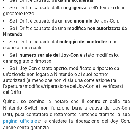
Se il Drift è causato da
danni accidentali
.
Se il Drift è causato dalla
negligenza
, dell’utente o di un
giocatore terzo.
Se il Drift è causato da un
uso anomalo
del Joy-Con.
Se il Drift è causato da una
modifica non autorizzata da
Nintendo
.
Se il Drift è causato dal
noleggio del controller
o per
scopi commerciali.
Se il
numero seriale del Joy-Con
è stato modificato,
danneggiato o rimosso.
Se il Joy-Con è stato aperto, modificato o riparato da
un’azienda non legata a Nintendo o ai suoi partner
autorizzati (a meno che non vi sia una correlazione tra
l’apertura/modifica/riparazione del Joy-Con e il verificarsi
del Drift).
Quindi, se cominci a notare che il controller della tua
Nintendo Switch non funziona bene a causa del Joy-Con
Drift, puoi contattare direttamente Nintendo tramite la sua
pagina ufficiale
e chiedere la riparazione del Joy Con,
anche senza garanzia.