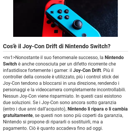
TIKTOK
FACEBOOK
HARDWARE
Cos'è il Joy-Con Drift di Nintendo Switch?
<nv1>Nonostante il suo fenomenale successo, la
Nintendo
Switch
è anche conosciuta per un difetto ricorrente che
infastidisce fortemente i gamer: il
Joy-Con Drift
. Più il
controller della console è utilizzato, più i control stick dei
Joy-Con tendono a bloccarsi in una direzione, rendendo i
personaggi e la videocamera completamente incontrollabili.
Nessun Joy-Con viene risparmiato. In questi casi esistono
due soluzioni. Se i Joy-Con sono ancora sotto garanzia
(entro i due anni dall’acquisto),
Nintendo li ripara o li cambia
gratuitamente
, se questi non sono più coperti da garanzia,
Nintendo si propone di ripararli o sostituirli, ma a
pagamento. Ciò è quanto accadeva fino ad oggi.