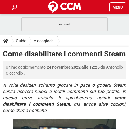
MENU
HOME
COVID-19
GAMING
GUIDE
Guide
Videogiochi
INTRATTENIMENTO
ANDROID
COVID-19
GAMING
DOWNLOAD
Come disabilitare i commenti Steam
iOS
WINDOWS 10
INTRATTENIMENTO
ANDROID
INSTAGRAM
COVID-19
WHATSAPP
GAMING
FORUM
Ultimo aggiornamento
24 novembre 2022 alle 12:25
da
Antonello
iOS
WINDOWS 10
TIKTOK
INTRATTENIMENTO
FACEBOOK
ANDROID
Ciccarello
.
INSTAGRAM
COVID-19
WHATSAPP
GAMING
GLOSSARIO
HARDWARE
iOS
WINDOWS 10
A volte desideri soltanto giocare in pace o goderti Steam
TIKTOK
INTRATTENIMENTO
FACEBOOK
ANDROID
senza ricevere noiosi o inutili commenti sul tuo profilo. In
INSTAGRAM
COVID-19
WHATSAPP
GAMING
HARDWARE
iOS
WINDOWS 10
questo breve articolo ti spiegheremo quindi
come
TIKTOK
INTRATTENIMENTO
FACEBOOK
ANDROID
disabilitare i commenti Steam
, ma anche altre opzioni,
INSTAGRAM
WHATSAPP
come chat e notifiche
.
HARDWARE
iOS
WINDOWS 10
TIKTOK
FACEBOOK
INSTAGRAM
WHATSAPP
HARDWARE