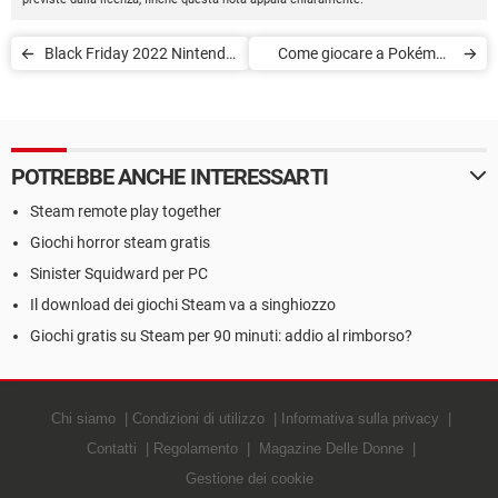
Black Friday 2022 Nintendo
Come giocare a Pokémon
Switch: i migliori giochi in
su Android gratis
offerta
POTREBBE ANCHE INTERESSARTI
Steam remote play together
Giochi horror steam gratis
Sinister Squidward per PC
Il download dei giochi Steam va a singhiozzo
Giochi gratis su Steam per 90 minuti: addio al rimborso?
Chi siamo
Condizioni di utilizzo
Informativa sulla privacy
Contatti
Regolamento
Magazine Delle Donne
Gestione dei cookie