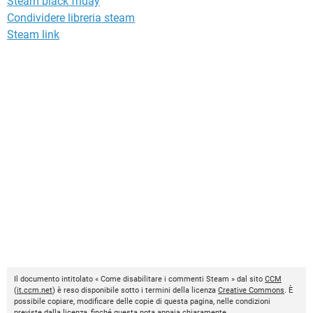
Steam black friday
Condividere libreria steam
Steam link
Il documento intitolato « Come disabilitare i commenti Steam » dal sito
CCM
(
it.ccm.net
) è reso disponibile sotto i termini della licenza
Creative Commons
. È
possibile copiare, modificare delle copie di questa pagina, nelle condizioni
previste dalla licenza, finché questa nota appaia chiaramente.