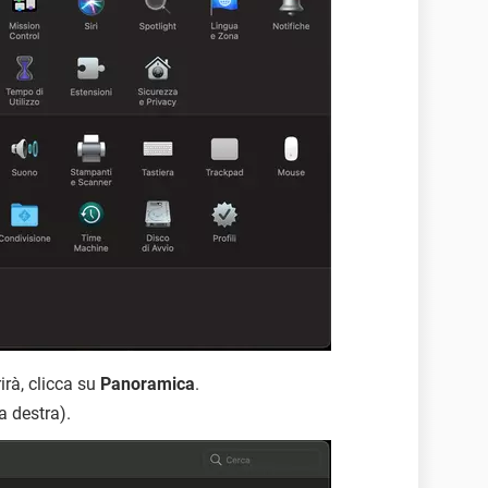
rà, clicca su
Panoramica
.
a destra).