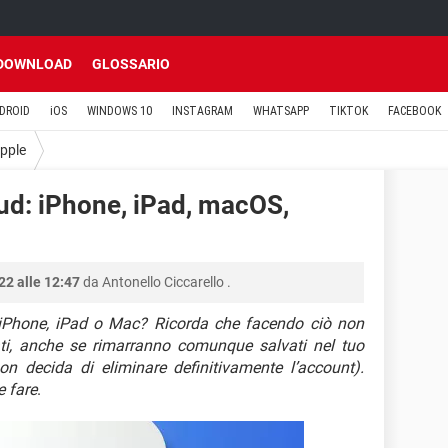
DOWNLOAD
GLOSSARIO
DROID
iOS
WINDOWS 10
INSTAGRAM
WHATSAPP
TIKTOK
FACEBOOK
pple
ud: iPhone, iPad, macOS,
2 alle 12:47
da
Antonello Ciccarello
.
iPhone, iPad o Mac? Ricorda che facendo ciò non
iati, anche se rimarranno comunque salvati nel tuo
n decida di eliminare definitivamente l’account).
e fare
.