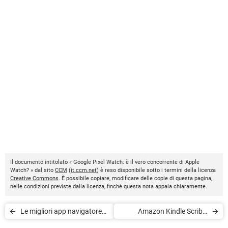
Il documento intitolato « Google Pixel Watch: è il vero concorrente di Apple
Watch? » dal sito
CCM
(
it.ccm.net
) è reso disponibile sotto i termini della licenza
Creative Commons
. È possibile copiare, modificare delle copie di questa pagina,
nelle condizioni previste dalla licenza, finché questa nota appaia chiaramente.
Le migliori app navigatore
Amazon Kindle Scribe:
GPS gratis offline
specifiche e prezzo