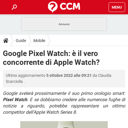
MENU
HOME
COVID-19
GAMING
GUIDE
Guide
Mobile
INTRATTENIMENTO
ANDROID
COVID-19
GAMING
DOWNLOAD
Google Pixel Watch: è il vero
iOS
WINDOWS 10
INTRATTENIMENTO
ANDROID
concorrente di Apple Watch?
INSTAGRAM
COVID-19
WHATSAPP
GAMING
FORUM
iOS
WINDOWS 10
TIKTOK
INTRATTENIMENTO
FACEBOOK
ANDROID
Ultimo aggiornamento
5 ottobre 2022 alle 09:21
da
Claudia
INSTAGRAM
COVID-19
WHATSAPP
GAMING
GLOSSARIO
HARDWARE
iOS
Scarciolla
.
WINDOWS 10
TIKTOK
INTRATTENIMENTO
FACEBOOK
ANDROID
INSTAGRAM
COVID-19
WHATSAPP
GAMING
Google svelerà prossimamente il suo primo orologio smart:
HARDWARE
iOS
WINDOWS 10
Pixel Watch
. E se dobbiamo credere alle numerose fughe di
TIKTOK
INTRATTENIMENTO
FACEBOOK
ANDROID
notizie a riguardo, potrebbe rappresentare un ottimo
INSTAGRAM
WHATSAPP
HARDWARE
iOS
WINDOWS 10
competitor dell'Apple Watch Series 8.
TIKTOK
FACEBOOK
INSTAGRAM
WHATSAPP
HARDWARE