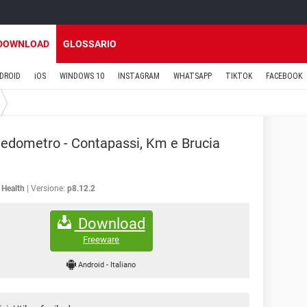
DOWNLOAD
GLOSSARIO
DROID
iOS
WINDOWS 10
INSTAGRAM
WHATSAPP
TIKTOK
FACEBOOK
edometro - Contapassi, Km e Brucia
 Health
Versione:
p8.12.2
Download
Freeware
Android
-
Italiano