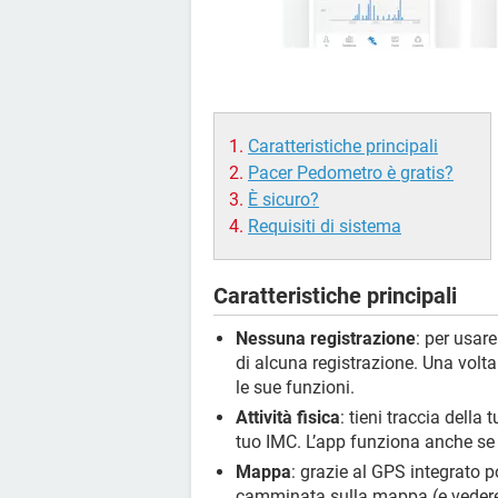
Caratteristiche principali
Pacer Pedometro è gratis?
È sicuro?
Requisiti di sistema
Caratteristiche principali
Nessuna registrazione
: per usar
di alcuna registrazione. Una volta 
le sue funzioni.
Attività fisica
: tieni traccia della 
tuo IMC. L’app funziona anche se i
Mappa
: grazie al GPS integrato po
camminata sulla mappa (e vedere