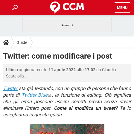
MENU
HOME
COVID-19
GAMING
GUIDE
Guide
INTRATTENIMENTO
ANDROID
COVID-19
GAMING
DOWNLOAD
Twitter: come modificare i post
iOS
WINDOWS 10
INTRATTENIMENTO
ANDROID
INSTAGRAM
COVID-19
WHATSAPP
GAMING
FORUM
Ultimo aggiornamento
11 aprile 2022 alle 17:02
da
Claudia
iOS
WINDOWS 10
TIKTOK
INTRATTENIMENTO
FACEBOOK
ANDROID
Scarciolla
.
INSTAGRAM
COVID-19
WHATSAPP
GAMING
GLOSSARIO
HARDWARE
iOS
WINDOWS 10
Twitter
sta già testando, con un gruppo di persone che fanno
TIKTOK
INTRATTENIMENTO
FACEBOOK
ANDROID
parte di
Twitter Blue
, la funzione di editing. Ciò significa
INSTAGRAM
COVID-19
WHATSAPP
GAMING
HARDWARE
iOS
WINDOWS 10
che gli errori possono essere corretti presto senza dover
TIKTOK
INTRATTENIMENTO
FACEBOOK
ANDROID
eliminare l'intero post.
Come si modifica un tweet
? Te lo
INSTAGRAM
WHATSAPP
spieghiamo in questa guida
.
HARDWARE
iOS
WINDOWS 10
TIKTOK
FACEBOOK
INSTAGRAM
WHATSAPP
HARDWARE