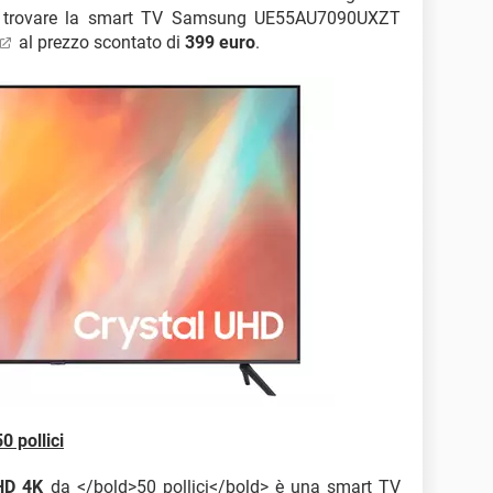
Puoi trovare la smart TV Samsung UE55AU7090UXZT
al prezzo scontato di
399 euro
.
 pollici
HD 4K
da </bold>50 pollici</bold> è una smart TV