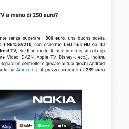
 TV a meno di 250 euro?
ante senza superare i
300 euro
, una buona scelta
ia FNE43GV210
, con schermo
LED Full HD
da
43
roid TV
, che ti permette di installare migliaia di app
me Video, DAZN, Apple TV, Disney+, ecc.). Inoltre,
ollegare un controller e giocare ai tuoi giochi Android
tarla su
Amazon
al prezzo scontato di
239 euro