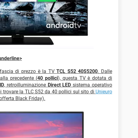
underline>
a fascia di prezzo è la TV
TCL S52 40S5200
. Dalle
 alla precedente (
40 pollici
), questa TV è dotata di
HD
, retroilluminazione
Direct LED
sistema operativo
i trovare la TLC S52 da 40 pollici sul sito di
Unieuro
fferta Black Friday).