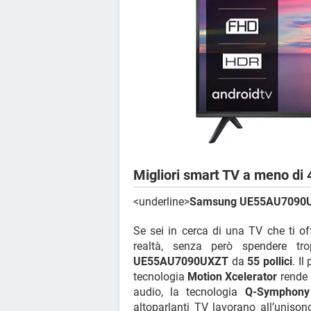
Migliori smart TV a meno di 
<underline>
Samsung UE55AU7090UXZ
Se sei in cerca di una TV che ti of
realtà, senza però spendere t
UE55AU7090UXZT
da
55 pollici
. I
tecnologia
Motion Xcelerator
rende l
audio, la tecnologia
Q-Symphony
altoparlanti TV lavorano all’unison