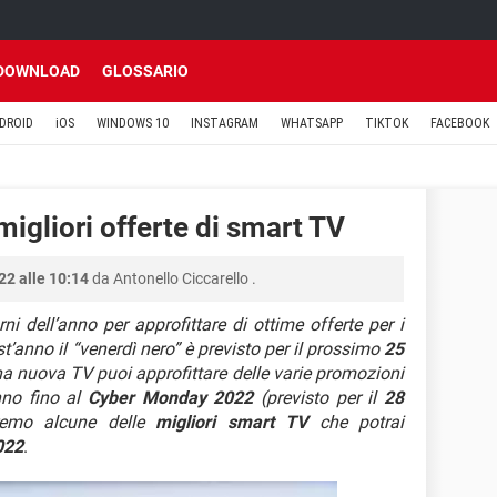
DOWNLOAD
GLOSSARIO
DROID
iOS
WINDOWS 10
INSTAGRAM
WHATSAPP
TIKTOK
FACEBOOK
migliori offerte di smart TV
2 alle 10:14
da
Antonello Ciccarello
.
rni dell’anno per approfittare di ottime offerte per i
st’anno il “venerdì nero” è previsto per il prossimo
25
na nuova TV puoi approfittare delle varie promozioni
nno fino al
Cyber Monday 2022
(previsto per il
28
eremo alcune delle
migliori smart TV
che potrai
022
.