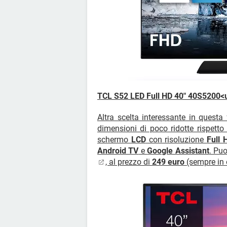
TCL S52 LED Full HD 40" 40S5200<
Altra scelta interessante in quest
dimensioni di poco ridotte rispetto
schermo
LCD
con risoluzione
Full 
Android TV
e
Google Assistant
. Puo
, al prezzo di
249 euro
(sempre in o