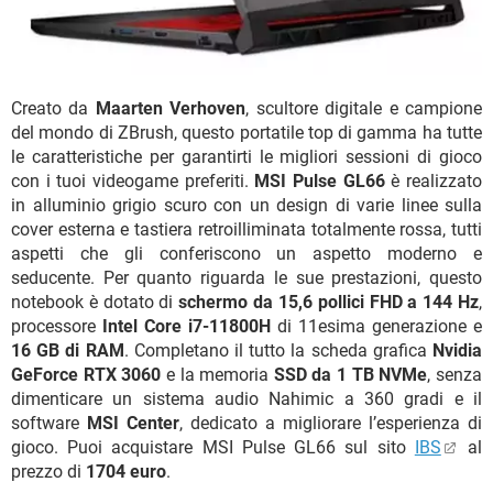
Creato da
Maarten Verhoven
, scultore digitale e campione
del mondo di ZBrush, questo portatile top di gamma ha tutte
le caratteristiche per garantirti le migliori sessioni di gioco
con i tuoi videogame preferiti.
MSI Pulse GL66
è realizzato
in alluminio grigio scuro con un design di varie linee sulla
cover esterna e tastiera retroilliminata totalmente rossa, tutti
aspetti che gli conferiscono un aspetto moderno e
seducente. Per quanto riguarda le sue prestazioni, questo
notebook è dotato di
schermo da 15,6 pollici FHD a 144 Hz
,
processore
Intel Core i7-11800H
di 11esima generazione e
16 GB di RAM
. Completano il tutto la scheda grafica
Nvidia
GeForce RTX 3060
e la memoria
SSD da 1 TB NVMe
, senza
dimenticare un sistema audio Nahimic a 360 gradi e il
software
MSI Center
, dedicato a migliorare l’esperienza di
gioco. Puoi acquistare MSI Pulse GL66 sul sito
IBS
al
prezzo di
1704 euro
.