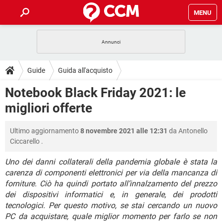
MENU
HOME
COVID-19
GAMING
GUIDE
Guide
Guida all'acquisto
INTRATTENIMENTO
ANDROID
COVID-19
GAMING
DOWNLOAD
Notebook Black Friday 2021: le
iOS
WINDOWS 10
INTRATTENIMENTO
ANDROID
migliori offerte
INSTAGRAM
COVID-19
WHATSAPP
GAMING
FORUM
iOS
WINDOWS 10
TIKTOK
INTRATTENIMENTO
FACEBOOK
ANDROID
Ultimo aggiornamento
8 novembre 2021 alle 12:31
da
Antonello
INSTAGRAM
COVID-19
WHATSAPP
GAMING
GLOSSARIO
HARDWARE
iOS
Ciccarello
.
WINDOWS 10
TIKTOK
INTRATTENIMENTO
FACEBOOK
ANDROID
INSTAGRAM
COVID-19
WHATSAPP
GAMING
Uno dei danni collaterali della pandemia globale è stata la
HARDWARE
iOS
WINDOWS 10
carenza di componenti elettronici per via della mancanza di
TIKTOK
INTRATTENIMENTO
FACEBOOK
ANDROID
forniture. Ciò ha quindi portato all’innalzamento del prezzo
INSTAGRAM
WHATSAPP
HARDWARE
iOS
WINDOWS 10
dei dispositivi informatici e, in generale, dei prodotti
TIKTOK
FACEBOOK
tecnologici. Per questo motivo, se stai cercando un nuovo
INSTAGRAM
WHATSAPP
PC da acquistare, quale miglior momento per farlo se non
HARDWARE