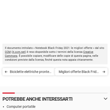
Il documento intitolato « Notebook Black Friday 2021: le migliori offerte » dal sito
CCM
(
it.ccm.net
) è reso disponibile sotto i termini della licenza
Creative
Commons
. È possibile copiare, modificare delle copie di questa pagina, nelle
condizioni previste dalla licenza, finché questa nota appaia chiaramente.
Biciclette elettriche pronte
Migliori offerte Black Friday
all’acquisto: i migliori
2022: Amazon, Mediaworld,
modelli scelti per voi!
Unieuro e Euronics
POTREBBE ANCHE INTERESSARTI
Computer portatile