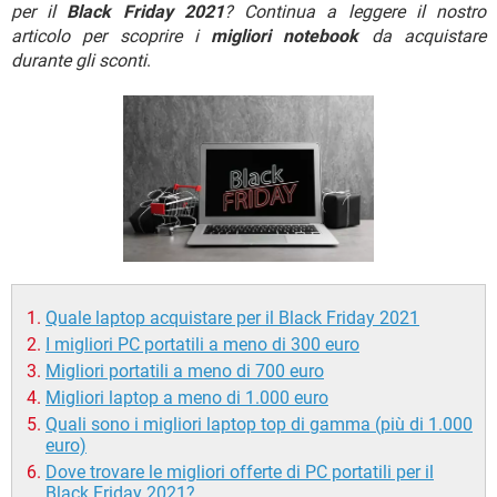
TIKTOK
FACEBOOK
per il
Black Friday 2021
? Continua a leggere il nostro
articolo per scoprire i
migliori notebook
da acquistare
HARDWARE
durante gli sconti
.
Quale laptop acquistare per il Black Friday 2021
I migliori PC portatili a meno di 300 euro
Migliori portatili a meno di 700 euro
Migliori laptop a meno di 1.000 euro
Quali sono i migliori laptop top di gamma (più di 1.000
euro)
Dove trovare le migliori offerte di PC portatili per il
Black Friday 2021?