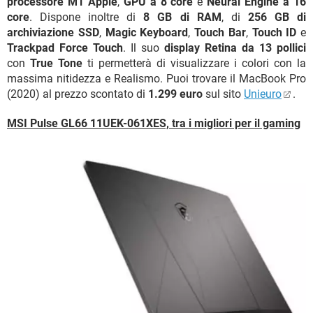
processore M1 Apple
,
GPU a 8 core
e
Neural Engine a 16
core
. Dispone inoltre di
8 GB di RAM
, di
256 GB di
archiviazione SSD
,
Magic Keyboard
,
Touch Bar
,
Touch ID
e
Trackpad Force Touch
. Il suo
display Retina da 13 pollici
con
True Tone
ti permetterà di visualizzare i colori con la
massima nitidezza e Realismo. Puoi trovare il MacBook Pro
(2020) al prezzo scontato di
1.299 euro
sul sito
Unieuro
.
MSI Pulse GL66 11UEK-061XES, tra i migliori per il gaming