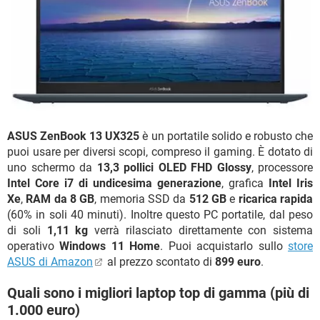
ASUS ZenBook 13 UX325
è un portatile solido e robusto che
puoi usare per diversi scopi, compreso il gaming. È dotato di
uno schermo da
13,3 pollici OLED FHD Glossy
, processore
Intel Core i7 di undicesima generazione
, grafica
Intel Iris
Xe
,
RAM da 8 GB
, memoria SSD da
512 GB
e
ricarica rapida
(60% in soli 40 minuti). Inoltre questo PC portatile, dal peso
di soli
1,11 kg
verrà rilasciato direttamente con sistema
operativo
Windows 11 Home
. Puoi acquistarlo sullo
store
ASUS di Amazon
al prezzo scontato di
899 euro
.
Quali sono i migliori laptop top di gamma (più di
1.000 euro)