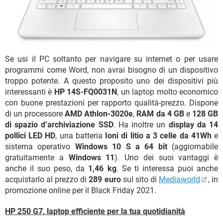
Se usi il PC soltanto per navigare su internet o per usare
programmi come Word, non avrai bisogno di un dispositivo
troppo potente. A questo proposito uno dei dispositivi più
interessanti è
HP 14S-FQ0031N
, un laptop molto economico
con buone prestazioni per rapporto qualità-prezzo. Dispone
di un processore
AMD Athlon-3020e
,
RAM da 4 GB
e
128 GB
di spazio d’archiviazione SSD
. Ha inoltre un
display da 14
pollici LED HD
, una batteria
Ioni di litio a 3 celle da 41Wh
e
sistema operativo
Windows 10 S a 64 bit
(aggiornabile
gratuitamente a
Windows 11
). Uno dei suoi vantaggi è
anche il suo peso, da
1,46 kg
. Se ti interessa puoi anche
acquistarlo al prezzo di
289 euro
sul sito di
Mediaworld
, in
promozione online per il Black Friday 2021.
HP 250 G7, laptop efficiente per la tua quotidianità