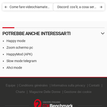
Come fare videochiamate
Discord: cos’è, a cosa serve
sullo schermo della TV
e come iniziare ad usarlo
POTREBBE ANCHE INTERESSARTI
Happy mode
Zoom schermo pc
HappyMod (APK)
Slow mode telegram
Ahci mode
Equipe
Conditions générales
Informativa sulla privacy
Contatti
Charte
Magazine Delle Donne
Gestione dei cookie