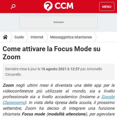
MENU
HOME
COVID-19
GAMING
GUIDE
Guide
Internet
Messaggistica istantanea
INTRATTENIMENTO
ANDROID
COVID-19
GAMING
DOWNLOAD
Come attivare la Focus Mode su
iOS
WINDOWS 10
INTRATTENIMENTO
ANDROID
Zoom
INSTAGRAM
COVID-19
WHATSAPP
GAMING
FORUM
iOS
WINDOWS 10
TIKTOK
INTRATTENIMENTO
FACEBOOK
ANDROID
Dernière mise à jour le
16 agosto 2021 à 12:57
par
Antonello
INSTAGRAM
COVID-19
WHATSAPP
GAMING
GLOSSARIO
HARDWARE
iOS
Ciccarello
.
WINDOWS 10
TIKTOK
INTRATTENIMENTO
FACEBOOK
ANDROID
INSTAGRAM
COVID-19
WHATSAPP
GAMING
Zoom
negli ultimi mesi è diventata una delle app per le
HARDWARE
iOS
WINDOWS 10
videoconferenze più utilizzate al mondo, sia a livello
TIKTOK
INTRATTENIMENTO
FACEBOOK
ANDROID
professionale sia a livello accademico (insieme a
Google
INSTAGRAM
WHATSAPP
HARDWARE
iOS
WINDOWS 10
Classrooms
). In vista della ripresa della scuola, il prossimo
TIKTOK
FACEBOOK
settembre, Zoom ha deciso di integrare una funzione
INSTAGRAM
WHATSAPP
chiamata
Focus mode
(
modalità attenzione
), per agevolare
HARDWARE