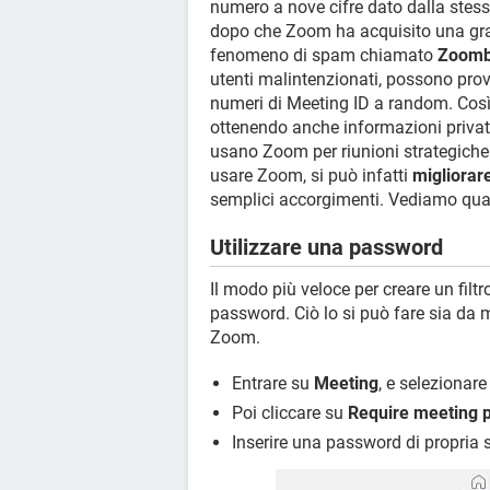
numero a nove cifre dato dalla stes
dopo che Zoom ha acquisito una gra
fenomeno di spam chiamato
Zoomb
utenti malintenzionati, possono pro
numeri di Meeting ID a random. Così
ottenendo anche informazioni private
usano Zoom per riunioni strategiche
usare Zoom, si può infatti
migliorar
semplici accorgimenti. Vediamo qual
Utilizzare una password
Il modo più veloce per creare un filt
password. Ciò lo si può fare sia da m
Zoom.
Entrare su
Meeting
, e selezionar
Poi cliccare su
Require meeting 
Inserire una password di propria s