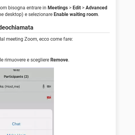
room bisogna entrare in
Meetings
>
Edit
>
Advanced
one desktop) e selezionare
Enable waiting room
.
videochiamata
 dal meeting Zoom, ecco come fare:
le rimuovere e scegliere
Remove
.