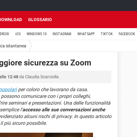
DOWNLOAD
GLOSSARIO
DROID
iOS
WINDOWS 10
INSTAGRAM
WHATSAPP
TIKTOK
FACEBOOK
ca istantanea
aggiore sicurezza su Zoom
alle 12:48
da
Claudia Scarciolla
.
popolari
per coloro che lavorano da casa.
m possono comunicare con i propri colleghi,
frire seminari e presentazioni. Una delle funzionalità
semplice l’
accesso alle sue conversazioni anche
idenziato alcuni rischi di privacy. In questo articolo
 più sicuro possibile.