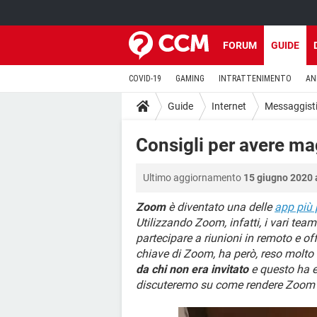
FORUM
GUIDE
COVID-19
GAMING
INTRATTENIMENTO
AN
Guide
Internet
Messaggisti
Consigli per avere m
Ultimo aggiornamento
15 giugno 2020 
Zoom
è diventato una delle
app più 
Utilizzando Zoom, infatti, i vari tea
partecipare a riunioni in remoto e of
chiave di Zoom, ha però, reso molto 
da chi non era invitato
e questo ha ev
discuteremo su come rendere Zoom il