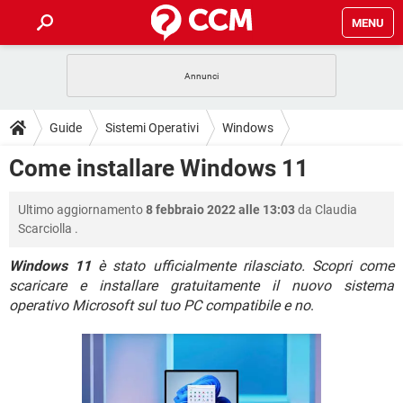
MENU
HOME
COVID-19
GAMING
GUIDE
Guide
Sistemi Operativi
Windows
INTRATTENIMENTO
ANDROID
COVID-19
GAMING
DOWNLOAD
Come installare Windows 11
iOS
WINDOWS 10
INTRATTENIMENTO
ANDROID
INSTAGRAM
COVID-19
WHATSAPP
GAMING
FORUM
Ultimo aggiornamento
8 febbraio 2022 alle 13:03
da
Claudia
iOS
WINDOWS 10
TIKTOK
INTRATTENIMENTO
FACEBOOK
ANDROID
Scarciolla
.
INSTAGRAM
COVID-19
WHATSAPP
GAMING
GLOSSARIO
HARDWARE
iOS
WINDOWS 10
Windows 11
è stato ufficialmente rilasciato. Scopri come
TIKTOK
INTRATTENIMENTO
FACEBOOK
ANDROID
scaricare e installare gratuitamente il nuovo sistema
INSTAGRAM
COVID-19
WHATSAPP
GAMING
HARDWARE
iOS
WINDOWS 10
operativo Microsoft sul tuo PC compatibile e no
.
TIKTOK
INTRATTENIMENTO
FACEBOOK
ANDROID
INSTAGRAM
WHATSAPP
HARDWARE
iOS
WINDOWS 10
TIKTOK
FACEBOOK
INSTAGRAM
WHATSAPP
HARDWARE