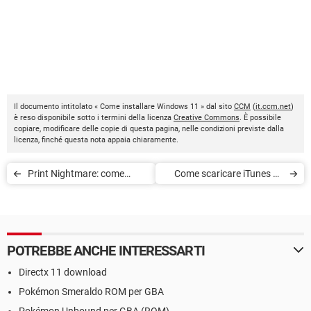
Il documento intitolato « Come installare Windows 11 » dal sito
CCM
(
it.ccm.net
)
è reso disponibile sotto i termini della licenza
Creative Commons
. È possibile
copiare, modificare delle copie di questa pagina, nelle condizioni previste dalla
licenza, finché questa nota appaia chiaramente.
Print Nightmare: come
Come scaricare iTunes su
correggere l’errore di
Windows
sicurezza di Windows
POTREBBE ANCHE INTERESSARTI
Directx 11 download
Pokémon Smeraldo ROM per GBA
Pokémon Unbound per GBA (ROM)