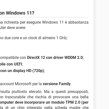
 con Windows 11?
ima richiesta per eseguire Windows 11 è abbastanza
uter deve avere:
no due core e un clock di almeno 1 GHz;
 compatibile con
DirectX 12 con driver WDDM 2.0
;
ile con UEFI
;
i con un display HD (720p)
;
n account Microsoft per la
versione Family
.
risulta piuttosto elevato. Ma a questi presupposti,
n trascurabile che rischia di provocare una bella
omputer deve incorporare un modulo TPM 2.0 (per
atta di un chip integrato nella scheda madre che