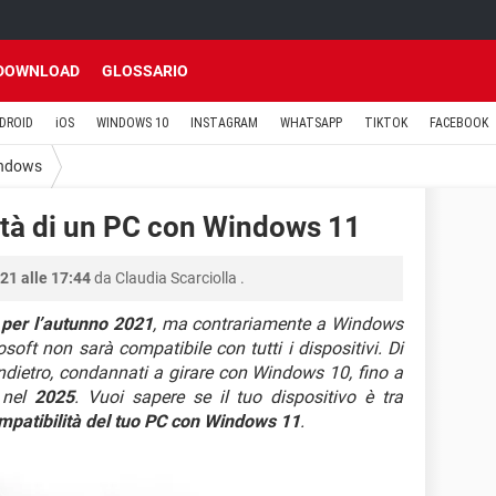
DOWNLOAD
GLOSSARIO
DROID
iOS
WINDOWS 10
INSTAGRAM
WHATSAPP
TIKTOK
FACEBOOK
ndows
lità di un PC con Windows 11
21 alle 17:44
da
Claudia Scarciolla
.
o per l’autunno 2021
, ma contrariamente a Windows
soft non sarà compatibile con tutti i dispositivi. Di
 indietro, condannati a girare con Windows 10, fino a
 nel
2025
. Vuoi sapere se il tuo dispositivo è tra
ompatibilità del tuo PC con Windows 11
.