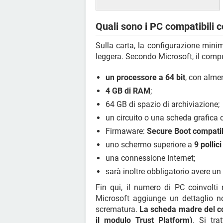
Quali sono i PC compatibili
Sulla carta, la configurazione min
leggera. Secondo Microsoft, il comp
un processore a 64 bit
, con alme
4 GB di RAM
;
64 GB di spazio di archiviazione;
un circuito o una scheda grafica
Firmaware:
Secure Boot compatib
uno schermo superiore a
9 pollic
una connessione Internet;
sarà inoltre obbligatorio avere u
Fin qui, il numero di PC coinvolti 
Microsoft aggiunge un dettaglio no
scrematura.
La scheda madre del c
il modulo Trust Platform)
. Si tr