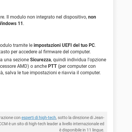
re. Il modulo non integrato nel dispositivo,
non
 Windows 11
.
modulo tramite le
impostazioni UEFI del tuo PC
.
 tasto per accedere al firmware del computer.
rca una sezione
Sicurezza
, quindi individua l'opzione
ocessore AMD) o anche
PTT
(per computer con
tà, salva le tue impostazioni e riavvia il computer.
borazione con
esperti di high-tech
, sotto la direzione di Jean-
CM è un sito di high-tech leader a livello internazionale ed
è disponibile in 11 lingue.