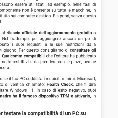
ssono essere utilizzati, ad esempio, nelle fasi di
componente non è presente su tutte le macchine, in
ttutto sui computer desktop. E a priori, senza questo
1!
o al
rilascio ufficiale dell'aggiornamento gratuito a
. Nel frattempo, per aggiungere ancora un po' di
ato i suoi requisiti e le sue restrizioni dalla
4 giugno. Per questo consigliamo di
consultare gli
 e Qualcomm compatibili
che l'editore ha pubblicato
i molto restrittivi e da prendere con le pinze, perché
ncora.
e se il tuo PC soddisfa i requisiti minimi. Microsoft,
to di verifica chiamato:
Health Check
, che ti dirà
itare Windows 11. In caso di esito negativo, puoi
 madre ha il famoso dispositivo TPM e attivarlo
, in
lt.
testare la compatibilità di un PC su