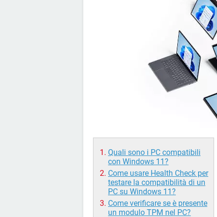
Quali sono i PC compatibili
con Windows 11?
Come usare Health Check per
testare la compatibilità di un
PC su Windows 11?
Come verificare se è presente
un modulo TPM nel PC?