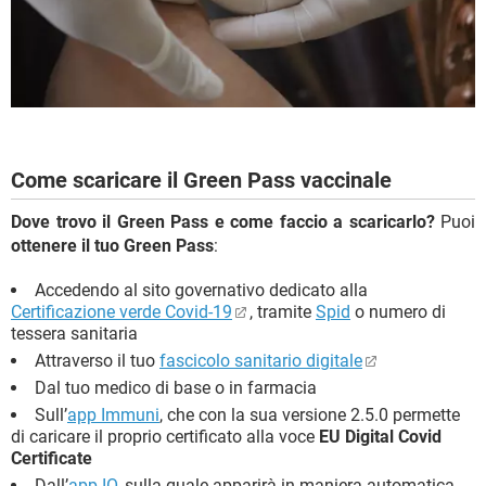
Come scaricare il Green Pass vaccinale
Dove trovo il Green Pass e come faccio a scaricarlo?
Puoi
ottenere il tuo Green Pass
:
Accedendo al sito governativo dedicato alla
Certificazione verde Covid-19
, tramite
Spid
o numero di
tessera sanitaria
Attraverso il tuo
fascicolo sanitario digitale
Dal tuo medico di base o in farmacia
Sull’
app Immuni
, che con la sua versione 2.5.0 permette
di caricare il proprio certificato alla voce
EU Digital Covid
Certificate
Dall’
app IO
, sulla quale apparirà in maniera automatica