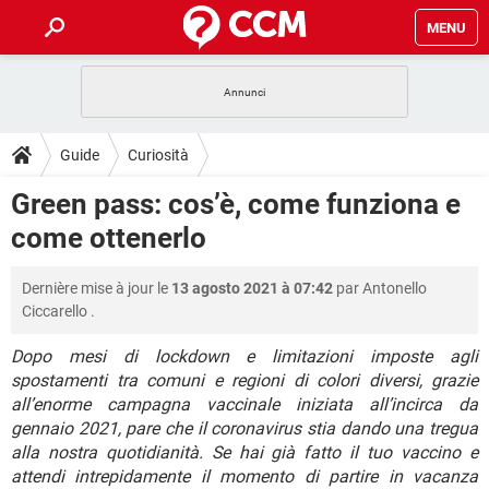
MENU
HOME
COVID-19
GAMING
GUIDE
Guide
Curiosità
INTRATTENIMENTO
ANDROID
COVID-19
GAMING
DOWNLOAD
Green pass: cos’è, come funziona e
iOS
WINDOWS 10
INTRATTENIMENTO
ANDROID
come ottenerlo
INSTAGRAM
COVID-19
WHATSAPP
GAMING
FORUM
iOS
WINDOWS 10
TIKTOK
INTRATTENIMENTO
FACEBOOK
ANDROID
Dernière mise à jour le
13 agosto 2021 à 07:42
par
Antonello
INSTAGRAM
COVID-19
WHATSAPP
GAMING
GLOSSARIO
HARDWARE
iOS
Ciccarello
.
WINDOWS 10
TIKTOK
INTRATTENIMENTO
FACEBOOK
ANDROID
INSTAGRAM
COVID-19
WHATSAPP
GAMING
Dopo mesi di lockdown e limitazioni imposte agli
HARDWARE
iOS
WINDOWS 10
spostamenti tra comuni e regioni di colori diversi, grazie
TIKTOK
INTRATTENIMENTO
FACEBOOK
ANDROID
all’enorme campagna vaccinale iniziata all’incirca da
INSTAGRAM
WHATSAPP
HARDWARE
iOS
WINDOWS 10
gennaio 2021, pare che il coronavirus stia dando una tregua
TIKTOK
FACEBOOK
alla nostra quotidianità. Se hai già fatto il tuo vaccino e
INSTAGRAM
WHATSAPP
attendi intrepidamente il momento di partire in vacanza
HARDWARE