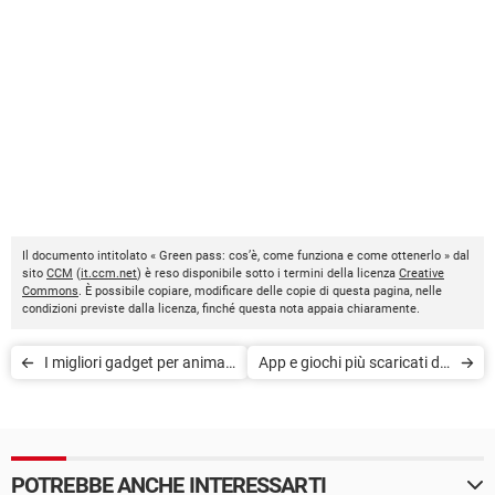
Il documento intitolato « Green pass: cos’è, come funziona e come ottenerlo » dal
sito
CCM
(
it.ccm.net
) è reso disponibile sotto i termini della licenza
Creative
Commons
. È possibile copiare, modificare delle copie di questa pagina, nelle
condizioni previste dalla licenza, finché questa nota appaia chiaramente.
I migliori gadget per animali
App e giochi più scaricati del
domestici
2021
POTREBBE ANCHE INTERESSARTI