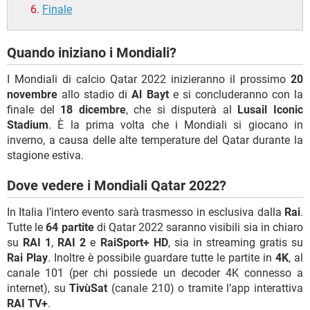
Finale
Quando iniziano i Mondiali?
I Mondiali di calcio Qatar 2022 inizieranno il prossimo
20
novembre
allo stadio di
Al Bayt
e si concluderanno con la
finale del
18 dicembre
, che si disputerà al
Lusail Iconic
Stadium
. È la prima volta che i Mondiali si giocano in
inverno, a causa delle alte temperature del Qatar durante la
stagione estiva.
Dove vedere i Mondiali Qatar 2022?
In Italia l’intero evento sarà trasmesso in esclusiva dalla
Rai
.
Tutte le
64 partite
di Qatar 2022 saranno visibili sia in chiaro
su
RAI 1
,
RAI 2
e
RaiSport+ HD
, sia in streaming gratis su
Rai Play
. Inoltre è possibile guardare tutte le partite in
4K
, al
canale 101 (per chi possiede un decoder 4K connesso a
internet), su
TivùSat
(canale 210) o tramite l’app interattiva
RAI TV+
.