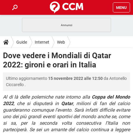
MENU
HOME
COVID-19
GAMING
GUIDE
Guide
Internet
Web
INTRATTENIMENTO
ANDROID
COVID-19
GAMING
DOWNLOAD
Dove vedere i Mondiali di Qatar
iOS
WINDOWS 10
INTRATTENIMENTO
ANDROID
2022: gironi e orari in Italia
INSTAGRAM
COVID-19
WHATSAPP
GAMING
FORUM
iOS
WINDOWS 10
TIKTOK
INTRATTENIMENTO
FACEBOOK
ANDROID
Ultimo aggiornamento
15 novembre 2022 alle 12:50
da
Antonello
INSTAGRAM
COVID-19
WHATSAPP
GAMING
GLOSSARIO
HARDWARE
iOS
Ciccarello
.
WINDOWS 10
TIKTOK
INTRATTENIMENTO
FACEBOOK
ANDROID
INSTAGRAM
COVID-19
WHATSAPP
GAMING
Al di là delle polemiche nate intorno alla
Coppa del Mondo
HARDWARE
iOS
WINDOWS 10
2022
, che si disputerà in
Qatar
, milioni di fan del calcio
TIKTOK
INTRATTENIMENTO
FACEBOOK
ANDROID
guarderanno comunque l’evento. Sarà infatti difficile evitare
INSTAGRAM
WHATSAPP
HARDWARE
iOS
WINDOWS 10
uno dei più grandi eventi sportivi del mondo anche se, come
TIKTOK
FACEBOOK
si sa, per la seconda volta consecutiva l’Italia non
INSTAGRAM
WHATSAPP
parteciperà. Se sei un amante del calcio continua a leggere
HARDWARE