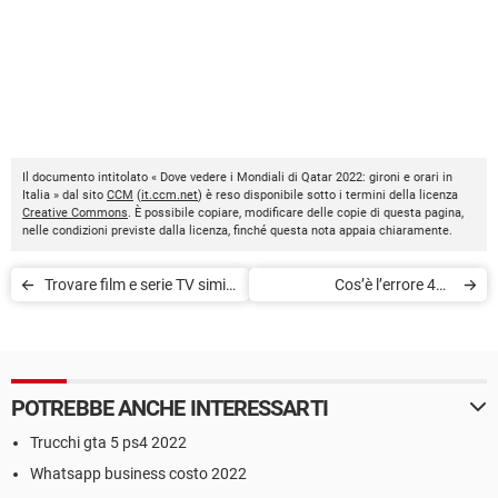
Il documento intitolato « Dove vedere i Mondiali di Qatar 2022: gironi e orari in
Italia » dal sito
CCM
(
it.ccm.net
) è reso disponibile sotto i termini della licenza
Creative Commons
. È possibile copiare, modificare delle copie di questa pagina,
nelle condizioni previste dalla licenza, finché questa nota appaia chiaramente.
Trovare film e serie TV simili
Cos’è l’errore 403
a quelle che ti sono piaciute
Forbidden?
POTREBBE ANCHE INTERESSARTI
Trucchi gta 5 ps4 2022
Whatsapp business costo 2022