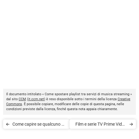
Il documento intitolato « Come spostare playlist tra servizi di musica streaming »
dal sito
CCM
(
it.ccm.net
) è reso disponibile sotto i termini della licenza
Creative
Commons
. È possibile copiare, modificare delle copie di questa pagina, nelle
condizioni previste dalla licenza, finché questa nota appaia chiaramente.
Come capire se qualcuno ha
Film e serie TV Prime Video
usato il tuo account Netflix,
a giugno 2021