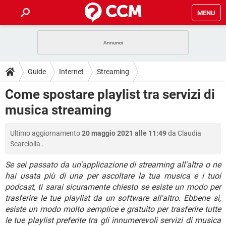
MENU
HOME
COVID-19
GAMING
GUIDE
Guide
Internet
Streaming
INTRATTENIMENTO
ANDROID
COVID-19
GAMING
DOWNLOAD
Come spostare playlist tra servizi di
iOS
WINDOWS 10
INTRATTENIMENTO
ANDROID
musica streaming
INSTAGRAM
COVID-19
WHATSAPP
GAMING
FORUM
iOS
WINDOWS 10
TIKTOK
INTRATTENIMENTO
FACEBOOK
ANDROID
Ultimo aggiornamento
20 maggio 2021 alle 11:49
da
Claudia
INSTAGRAM
COVID-19
WHATSAPP
GAMING
GLOSSARIO
HARDWARE
iOS
Scarciolla
.
WINDOWS 10
TIKTOK
INTRATTENIMENTO
FACEBOOK
ANDROID
INSTAGRAM
COVID-19
WHATSAPP
GAMING
Se sei passato da un'applicazione di streaming all'altra o ne
HARDWARE
iOS
WINDOWS 10
hai usata più di una per ascoltare la tua musica e i tuoi
TIKTOK
INTRATTENIMENTO
FACEBOOK
ANDROID
podcast, ti sarai sicuramente chiesto se esiste un modo per
INSTAGRAM
WHATSAPP
HARDWARE
iOS
WINDOWS 10
trasferire le tue playlist da un software all'altro. Ebbene sì,
TIKTOK
FACEBOOK
esiste un modo molto semplice e gratuito per trasferire tutte
INSTAGRAM
WHATSAPP
le tue playlist preferite tra gli innumerevoli servizi di musica
HARDWARE