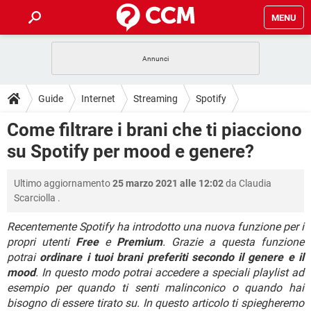
MENU
HOME
COVID-19
GAMING
GUIDE
Guide
Internet
Streaming
Spotify
INTRATTENIMENTO
ANDROID
COVID-19
GAMING
DOWNLOAD
Come filtrare i brani che ti piacciono
iOS
WINDOWS 10
INTRATTENIMENTO
ANDROID
su Spotify per mood e genere?
INSTAGRAM
COVID-19
WHATSAPP
GAMING
FORUM
iOS
WINDOWS 10
TIKTOK
INTRATTENIMENTO
FACEBOOK
ANDROID
Ultimo aggiornamento
25 marzo 2021 alle 12:02
da
Claudia
INSTAGRAM
COVID-19
WHATSAPP
GAMING
GLOSSARIO
HARDWARE
iOS
Scarciolla
.
WINDOWS 10
TIKTOK
INTRATTENIMENTO
FACEBOOK
ANDROID
INSTAGRAM
COVID-19
WHATSAPP
GAMING
Recentemente Spotify ha introdotto una nuova funzione per i
HARDWARE
iOS
WINDOWS 10
propri utenti
Free
e
Premium
. Grazie a questa funzione
TIKTOK
INTRATTENIMENTO
FACEBOOK
ANDROID
potrai
ordinare i tuoi brani preferiti secondo il genere e il
INSTAGRAM
WHATSAPP
HARDWARE
iOS
WINDOWS 10
mood
. In questo modo potrai accedere a speciali playlist ad
TIKTOK
FACEBOOK
esempio per quando ti senti malinconico o quando hai
INSTAGRAM
WHATSAPP
bisogno di essere tirato su. In questo articolo ti spiegheremo
HARDWARE