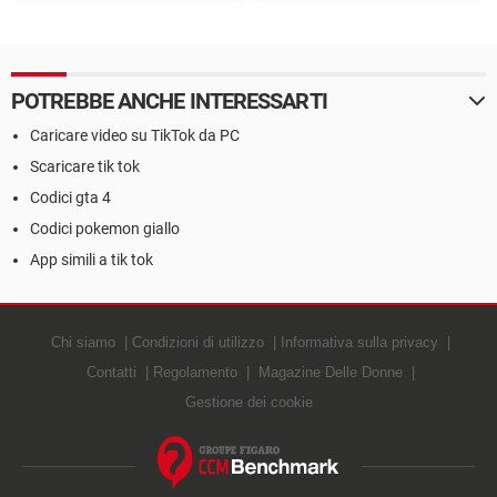
commento su TikTok con un
PC
video
POTREBBE ANCHE INTERESSARTI
Caricare video su TikTok da PC
Scaricare tik tok
Codici gta 4
Codici pokemon giallo
App simili a tik tok
Chi siamo
Condizioni di utilizzo
Informativa sulla privacy
Contatti
Regolamento
Magazine Delle Donne
Gestione dei cookie