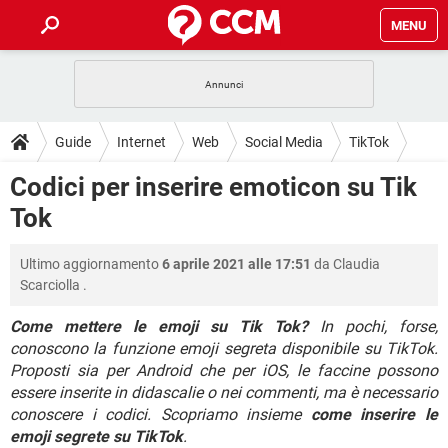
MENU
HOME
COVID-19
GAMING
GUIDE
Guide
Internet
Web
Social Media
TikTok
INTRATTENIMENTO
ANDROID
COVID-19
GAMING
DOWNLOAD
Codici per inserire emoticon su Tik
iOS
WINDOWS 10
INTRATTENIMENTO
ANDROID
Tok
INSTAGRAM
COVID-19
WHATSAPP
GAMING
FORUM
iOS
WINDOWS 10
TIKTOK
INTRATTENIMENTO
FACEBOOK
ANDROID
Ultimo aggiornamento
6 aprile 2021 alle 17:51
da
Claudia
INSTAGRAM
COVID-19
WHATSAPP
GAMING
GLOSSARIO
HARDWARE
iOS
Scarciolla
.
WINDOWS 10
TIKTOK
INTRATTENIMENTO
FACEBOOK
ANDROID
INSTAGRAM
COVID-19
WHATSAPP
GAMING
Come mettere le emoji su Tik Tok?
In pochi, forse,
HARDWARE
iOS
WINDOWS 10
conoscono la funzione emoji segreta disponibile su TikTok.
TIKTOK
INTRATTENIMENTO
FACEBOOK
ANDROID
Proposti sia per Android che per iOS, le faccine possono
INSTAGRAM
WHATSAPP
HARDWARE
iOS
WINDOWS 10
essere inserite in didascalie o nei commenti, ma è necessario
TIKTOK
FACEBOOK
conoscere i codici. Scopriamo insieme
come inserire le
INSTAGRAM
WHATSAPP
emoji segrete su TikTok
.
HARDWARE