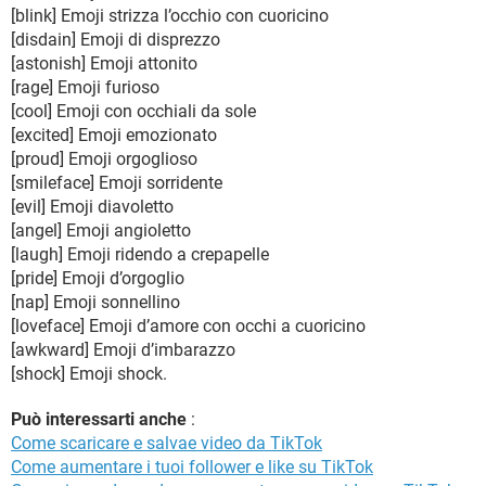
[blink] Emoji strizza l’occhio con cuoricino
[disdain] Emoji di disprezzo
[astonish] Emoji attonito
[rage] Emoji furioso
[cool] Emoji con occhiali da sole
[excited] Emoji emozionato
[proud] Emoji orgoglioso
[smileface] Emoji sorridente
[evil] Emoji diavoletto
[angel] Emoji angioletto
[laugh] Emoji ridendo a crepapelle
[pride] Emoji d’orgoglio
[nap] Emoji sonnellino
[loveface] Emoji d’amore con occhi a cuoricino
[awkward] Emoji d’imbarazzo
[shock] Emoji shock.
Può interessarti anche
:
Come scaricare e salvae video da TikTok
Come aumentare i tuoi follower e like su TikTok