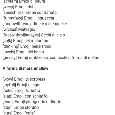
[scream] Emoji di paura
[weep] Emoji triste
[speechless] Emoji contrariata
[funnyface] Emoji linguaccia
[laughwithtears] Ridere a crepapelle
[wicked] Malvagio
[facewithrollingeyes] Occhi al cielo
[sulk] Emoji del malumore
[thinking] Emoji pensieroso
[lovely] Emoji del bacio
[greedy] Emoji ambiziosa, con occhi a forma di dollari
A forma di marshmallow
[wow] Emoji di sorpresa
[joyfull] Emoji allegra
[hehe] Emoji furbetta
[slap] Emoji con schiaffo
[tears] Emoji piangendo a dirotto
[stun] Emoji stordito
[cute] Emoji "cute"