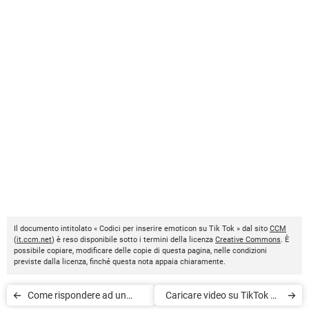
Il documento intitolato « Codici per inserire emoticon su Tik Tok » dal sito
CCM
(
it.ccm.net
) è reso disponibile sotto i termini della licenza
Creative Commons
. È
possibile copiare, modificare delle copie di questa pagina, nelle condizioni
previste dalla licenza, finché questa nota appaia chiaramente.
Come rispondere ad un
Caricare video su TikTok da