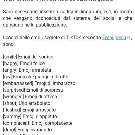
Sarà necessario inserire i codici in lingua inglese, in modo
che vengano riconosciuti dal sistema del social e che
appaiano nella pubblicazione.
I codici delle emoji segrete di TikTok, secondo
Emojipedia
,
sono:
[smile] Emoji del sorriso
[happy] Emoji felice
[angry] Emoji arrabiata
[cry] Emoji che piange a dirotto
[embarrassed] Emoji di imbarazzo
[surprised] Emoji di sorpresa
[wronged] Emoji di offesa
[shout] Urlo arrabbiato
[flushed] Emoji arrossato
[yummy] Emoji d’appetito
[complacent] Emoji compiacente
[drool] Emoji svabando