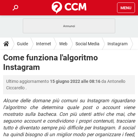
MENU
HOME
COVID-19
GAMING
GUIDE
Guide
Internet
Web
Social Media
Instagram
INTRATTENIMENTO
ANDROID
COVID-19
GAMING
DOWNLOAD
Come funziona l'algoritmo
iOS
WINDOWS 10
INTRATTENIMENTO
ANDROID
Instagram
INSTAGRAM
COVID-19
WHATSAPP
GAMING
FORUM
iOS
WINDOWS 10
TIKTOK
INTRATTENIMENTO
FACEBOOK
ANDROID
Ultimo aggiornamento
15 giugno 2022 alle 08:16
da
Antonello
INSTAGRAM
COVID-19
WHATSAPP
GAMING
GLOSSARIO
HARDWARE
iOS
Ciccarello
.
WINDOWS 10
TIKTOK
INTRATTENIMENTO
FACEBOOK
ANDROID
INSTAGRAM
COVID-19
WHATSAPP
GAMING
Alcune delle domane più comuni su Instagram riguardano
HARDWARE
iOS
WINDOWS 10
l’algoritmo che determina quale post o account viene
TIKTOK
INTRATTENIMENTO
FACEBOOK
ANDROID
mostrato sulla bacheca. Con più utenti attivi che mai, che
INSTAGRAM
WHATSAPP
HARDWARE
iOS
WINDOWS 10
seguono account e condividono i propri contenuti, tracciare
TIKTOK
FACEBOOK
tutto è diventato sempre più difficile per Instagram. Il social
INSTAGRAM
WHATSAPP
ha quindi bisogno di un miglior modo per organizzare i feed,
HARDWARE