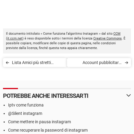
Il documento intitolato « Come funziona l’algoritmo Instagram » dal sito
CCM
(
it.ccm.net
) è reso disponibile sotto i termini della licenza
Creative Commons
. È
possibile copiare, modificare delle copie di questa pagina, nelle condizioni
previste dalla licenza, finché questa nota appaia chiaramente.
Lista Amici più stretti
Account pubblicitario
Instagram
Instagram disabilitato:
come riattivare le
promozioni
POTREBBE ANCHE INTERESSARTI
Iptv come funziona
@Silent instagram
Come mettere in pausa instagram
Come recuperare la password di instagram