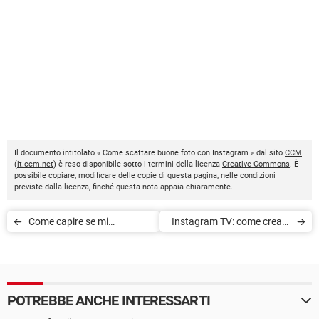
Il documento intitolato « Come scattare buone foto con Instagram » dal sito
CCM
(
it.ccm.net
) è reso disponibile sotto i termini della licenza
Creative Commons
. È
possibile copiare, modificare delle copie di questa pagina, nelle condizioni
previste dalla licenza, finché questa nota appaia chiaramente.
Come capire se mi
Instagram TV: come creare
nascondono le Storie su
un canale su IGTV
Instagram
POTREBBE ANCHE INTERESSARTI