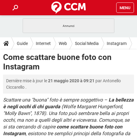
MENU
HOME
COVID-19
GAMING
GUIDE
Guide
Internet
Web
Social Media
Instagram
INTRATTENIMENTO
ANDROID
COVID-19
GAMING
DOWNLOAD
Come scattare buone foto con
iOS
WINDOWS 10
INTRATTENIMENTO
ANDROID
Instagram
INSTAGRAM
COVID-19
WHATSAPP
GAMING
FORUM
iOS
WINDOWS 10
TIKTOK
INTRATTENIMENTO
FACEBOOK
ANDROID
Dernière mise à jour le
21 maggio 2020 à 09:21
par
Antonello
INSTAGRAM
COVID-19
WHATSAPP
GAMING
GLOSSARIO
HARDWARE
iOS
Ciccarello
.
WINDOWS 10
TIKTOK
INTRATTENIMENTO
FACEBOOK
ANDROID
INSTAGRAM
COVID-19
WHATSAPP
GAMING
Scattare una "buona" foto è sempre soggettivo –
La bellezza
HARDWARE
iOS
WINDOWS 10
è negli occhi di chi guarda
(Wolfe Margaret Hungerford,
TIKTOK
INTRATTENIMENTO
FACEBOOK
ANDROID
"Molly Bawn", 1878). Una foto può sembrare bella ai propri
INSTAGRAM
WHATSAPP
HARDWARE
iOS
WINDOWS 10
occhi, ma non a quelli degli altri e viceversa. Comunque, se
TIKTOK
FACEBOOK
si sta cercando di capire
come scattare buone foto con
INSTAGRAM
WHATSAPP
Instagram
, esistono tre semplici principi della fotografia da
HARDWARE