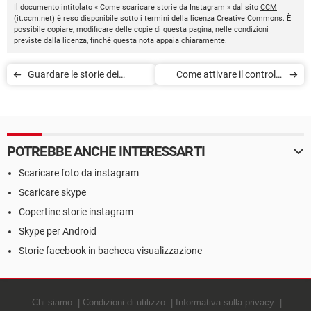
Il documento intitolato « Come scaricare storie da Instagram » dal sito
CCM
(
it.ccm.net
) è reso disponibile sotto i termini della licenza
Creative Commons
. È
possibile copiare, modificare delle copie di questa pagina, nelle condizioni
previste dalla licenza, finché questa nota appaia chiaramente.
Guardare le storie dei
Come attivare il controllo
contatti Instagram senza
dei tag su Instagram
essere visti
POTREBBE ANCHE INTERESSARTI
Scaricare foto da instagram
Scaricare skype
Copertine storie instagram
Skype per Android
Storie facebook in bacheca visualizzazione
Chi siamo
Condizioni di utilizzo
Informativa sulla privacy