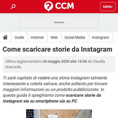
MENU
HOME
COVID-19
GAMING
GUIDE
Guide
Internet
Web
Social Media
Instagram
INTRATTENIMENTO
ANDROID
COVID-19
GAMING
DOWNLOAD
Come scaricare storie da Instagram
iOS
WINDOWS 10
INTRATTENIMENTO
ANDROID
INSTAGRAM
COVID-19
WHATSAPP
GAMING
FORUM
Ultimo aggiornamento
20 maggio 2020 alle 15:56
da
Claudia
iOS
WINDOWS 10
TIKTOK
INTRATTENIMENTO
FACEBOOK
ANDROID
Scarciolla
.
INSTAGRAM
COVID-19
WHATSAPP
GAMING
GLOSSARIO
HARDWARE
iOS
WINDOWS 10
Ti sarà capitato di vedere una storia Instagram talmente
TIKTOK
INTRATTENIMENTO
FACEBOOK
ANDROID
interessante a volerla salvare, anche soltanto per trovare
INSTAGRAM
COVID-19
WHATSAPP
GAMING
HARDWARE
iOS
WINDOWS 10
maggiori informazioni su un prodotto pubblicizzato. In
TIKTOK
INTRATTENIMENTO
FACEBOOK
ANDROID
questa guida ti spieghiamo come
scaricare storie da
INSTAGRAM
WHATSAPP
Instagram sia su smartphone sia su PC
.
HARDWARE
iOS
WINDOWS 10
TIKTOK
FACEBOOK
INSTAGRAM
WHATSAPP
HARDWARE