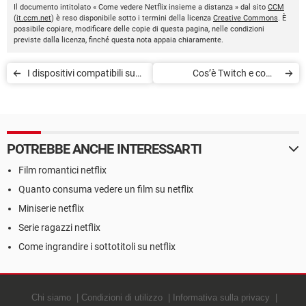
Il documento intitolato « Come vedere Netflix insieme a distanza » dal sito
CCM
(
it.ccm.net
) è reso disponibile sotto i termini della licenza
Creative Commons
. È
possibile copiare, modificare delle copie di questa pagina, nelle condizioni
previste dalla licenza, finché questa nota appaia chiaramente.
I dispositivi compatibili su
Cos’è Twitch e come
Disney+
funziona
POTREBBE ANCHE INTERESSARTI
Film romantici netflix
Quanto consuma vedere un film su netflix
Miniserie netflix
Serie ragazzi netflix
Come ingrandire i sottotitoli su netflix
Chi siamo
Condizioni di utilizzo
Informativa sulla privacy