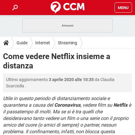
MENU
HOME
COVID-19
GAMING
GUIDE
Guide
Internet
Streaming
INTRATTENIMENTO
ANDROID
COVID-19
GAMING
DOWNLOAD
Come vedere Netflix insieme a
iOS
WINDOWS 10
INTRATTENIMENTO
ANDROID
distanza
INSTAGRAM
COVID-19
WHATSAPP
GAMING
FORUM
iOS
WINDOWS 10
TIKTOK
INTRATTENIMENTO
FACEBOOK
ANDROID
Ultimo aggiornamento
3 aprile 2020 alle 10:35
da
Claudia
INSTAGRAM
COVID-19
WHATSAPP
GAMING
GLOSSARIO
HARDWARE
iOS
Scarciolla
.
WINDOWS 10
TIKTOK
INTRATTENIMENTO
FACEBOOK
ANDROID
INSTAGRAM
COVID-19
WHATSAPP
GAMING
Utile in questo periodo di distanziamento sociale e
HARDWARE
iOS
WINDOWS 10
quarantena a causa del
Coronavirus
, vedere film su
Netflix
è
TIKTOK
INTRATTENIMENTO
FACEBOOK
ANDROID
il passatempo di molti. Ma se si è tra quelli che
INSTAGRAM
WHATSAPP
HARDWARE
iOS
WINDOWS 10
desideravano tanto vedere un film o una serie con il proprio
TIKTOK
FACEBOOK
amico del cuore (o amici di sempre) o partner, nessun
INSTAGRAM
WHATSAPP
problema. Il confinamento, infatti, non blocca questa
HARDWARE