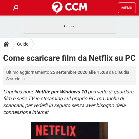
MENU
HOME
COVID-19
GAMING
GUIDE
Guide
INTRATTENIMENTO
ANDROID
COVID-19
GAMING
DOWNLOAD
Come scaricare film da Netflix su PC
iOS
WINDOWS 10
INTRATTENIMENTO
ANDROID
INSTAGRAM
COVID-19
WHATSAPP
GAMING
FORUM
Ultimo aggiornamento
25 settembre 2020 alle 15:08
da
Claudia
iOS
WINDOWS 10
TIKTOK
INTRATTENIMENTO
FACEBOOK
ANDROID
Scarciolla
.
INSTAGRAM
COVID-19
WHATSAPP
GAMING
GLOSSARIO
HARDWARE
iOS
WINDOWS 10
L’applicazione
Netflix per Windows 10
permette di guardare
TIKTOK
INTRATTENIMENTO
FACEBOOK
ANDROID
film e serie TV in streaming sul proprio PC, ma anche di
INSTAGRAM
COVID-19
WHATSAPP
GAMING
HARDWARE
iOS
WINDOWS 10
scaricarli, per vederli in seguito senza aver bisogno della
TIKTOK
INTRATTENIMENTO
FACEBOOK
ANDROID
connessione internet
.
INSTAGRAM
WHATSAPP
HARDWARE
iOS
WINDOWS 10
TIKTOK
FACEBOOK
INSTAGRAM
WHATSAPP
HARDWARE