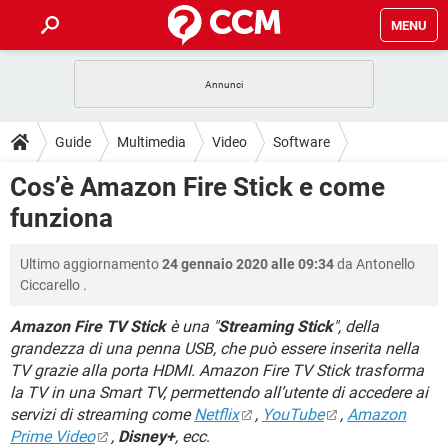
MENU
HOME
COVID-19
GAMING
GUIDE
Guide
Multimedia
Video
Software
INTRATTENIMENTO
ANDROID
COVID-19
GAMING
DOWNLOAD
Cos’è Amazon Fire Stick e come
iOS
WINDOWS 10
INTRATTENIMENTO
ANDROID
funziona
INSTAGRAM
COVID-19
WHATSAPP
GAMING
FORUM
iOS
WINDOWS 10
TIKTOK
INTRATTENIMENTO
FACEBOOK
ANDROID
Ultimo aggiornamento
24 gennaio 2020 alle 09:34
da
Antonello
INSTAGRAM
COVID-19
WHATSAPP
GAMING
GLOSSARIO
HARDWARE
iOS
Ciccarello
.
WINDOWS 10
TIKTOK
INTRATTENIMENTO
FACEBOOK
ANDROID
INSTAGRAM
COVID-19
WHATSAPP
GAMING
Amazon Fire TV Stick
è una "
Streaming Stick
", della
HARDWARE
iOS
WINDOWS 10
grandezza di una penna USB, che può essere inserita nella
TIKTOK
INTRATTENIMENTO
FACEBOOK
ANDROID
TV grazie alla porta HDMI. Amazon Fire TV Stick trasforma
INSTAGRAM
WHATSAPP
HARDWARE
iOS
WINDOWS 10
la TV in una Smart TV, permettendo all’utente di accedere ai
TIKTOK
FACEBOOK
servizi di streaming come
Netflix
,
YouTube
,
Amazon
INSTAGRAM
WHATSAPP
Prime Video
,
Disney+
, ecc
.
HARDWARE