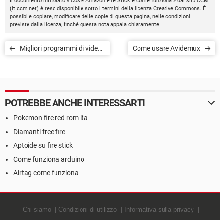
Il documento intitolato « Cos’è Amazon Fire Stick e come funziona » dal sito
CCM
(
it.ccm.net
) è reso disponibile sotto i termini della licenza
Creative Commons
. È
possibile copiare, modificare delle copie di questa pagina, nelle condizioni
previste dalla licenza, finché questa nota appaia chiaramente.
Migliori programmi di video
Come usare Avidemux
editing
POTREBBE ANCHE INTERESSARTI
Pokemon fire red rom ita
Diamanti free fire
Aptoide su fire stick
Come funziona arduino
Airtag come funziona
Chi siamo
Condizioni di utilizzo
Informativa sulla privacy