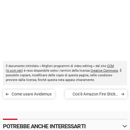
Il documento intitolato « Migliori programmi di video editing » dal sito
CCM
(
it.ccm.net
) è reso disponibile sotto i termini della licenza
Creative Commons
. È
possibile copiare, modificare delle copie di questa pagina, nelle condizioni
previste dalla licenza, finché questa nota appaia chiaramente.
Come usare Avidemux
Cos’è Amazon Fire Stick e
come funziona
POTREBBE ANCHE INTERESSARTI