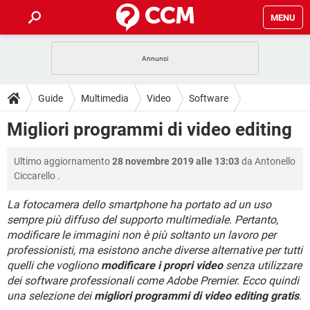
MENU
HOME
COVID-19
GAMING
GUIDE
Guide
Multimedia
Video
Software
INTRATTENIMENTO
ANDROID
COVID-19
GAMING
DOWNLOAD
Migliori programmi di video editing
iOS
WINDOWS 10
INTRATTENIMENTO
ANDROID
INSTAGRAM
COVID-19
WHATSAPP
GAMING
FORUM
Ultimo aggiornamento
28 novembre 2019 alle 13:03
da
Antonello
iOS
WINDOWS 10
TIKTOK
INTRATTENIMENTO
FACEBOOK
ANDROID
Ciccarello
.
INSTAGRAM
COVID-19
WHATSAPP
GAMING
GLOSSARIO
HARDWARE
iOS
WINDOWS 10
La fotocamera dello smartphone ha portato ad un uso
TIKTOK
INTRATTENIMENTO
FACEBOOK
ANDROID
sempre più diffuso del supporto multimediale. Pertanto,
INSTAGRAM
COVID-19
WHATSAPP
GAMING
HARDWARE
iOS
WINDOWS 10
modificare le immagini non è più soltanto un lavoro per
TIKTOK
INTRATTENIMENTO
FACEBOOK
ANDROID
professionisti, ma esistono anche diverse alternative per tutti
INSTAGRAM
WHATSAPP
quelli che vogliono
modificare i propri video
senza utilizzare
HARDWARE
iOS
WINDOWS 10
dei software professionali come Adobe Premier. Ecco quindi
TIKTOK
FACEBOOK
INSTAGRAM
WHATSAPP
una selezione dei
migliori programmi di video editing gratis
.
HARDWARE