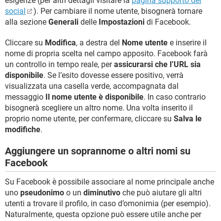
esigenze (per altri dettagli visitare la
pagina supporto del
social
). Per cambiare il nome utente, bisognerà tornare
alla sezione
Generali
delle
Impostazioni
di Facebook.
Cliccare su
Modifica
, a destra del
Nome utente
e inserire il
nome di propria scelta nel campo apposito. Facebook farà
un controllo in tempo reale, per
assicurarsi che l’URL sia
disponibile
. Se l’esito dovesse essere positivo, verrà
visualizzata una casella verde, accompagnata dal
messaggio
Il nome utente è disponibile
. In caso contrario
bisognerà scegliere un altro nome. Una volta inserito il
proprio nome utente, per confermare, cliccare su
Salva le
modifiche
.
Aggiungere un soprannome o altri nomi su
Facebook
Su Facebook è possibile associare al nome principale anche
uno
pseudonimo
o un
diminutivo
che può aiutare gli altri
utenti a trovare il profilo, in caso d’omonimia (per esempio).
Naturalmente, questa opzione può essere utile anche per