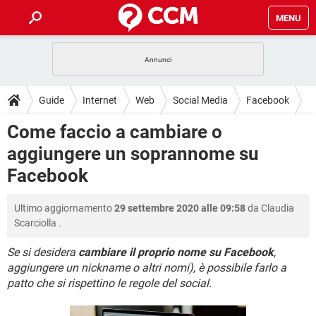
MENU
HOME
COVID-19
GAMING
GUIDE
Guide
Internet
Web
Social Media
Facebook
INTRATTENIMENTO
ANDROID
COVID-19
GAMING
DOWNLOAD
Come faccio a cambiare o
iOS
WINDOWS 10
INTRATTENIMENTO
ANDROID
aggiungere un soprannome su
INSTAGRAM
COVID-19
WHATSAPP
GAMING
FORUM
iOS
WINDOWS 10
Facebook
TIKTOK
INTRATTENIMENTO
FACEBOOK
ANDROID
INSTAGRAM
COVID-19
WHATSAPP
GAMING
GLOSSARIO
HARDWARE
iOS
WINDOWS 10
Ultimo aggiornamento
29 settembre 2020 alle 09:58
da
Claudia
TIKTOK
INTRATTENIMENTO
FACEBOOK
ANDROID
Scarciolla
.
INSTAGRAM
COVID-19
WHATSAPP
GAMING
HARDWARE
iOS
WINDOWS 10
TIKTOK
INTRATTENIMENTO
FACEBOOK
ANDROID
Se si desidera
cambiare il proprio nome su Facebook
,
INSTAGRAM
WHATSAPP
aggiungere un nickname o altri nomi), è possibile farlo a
HARDWARE
iOS
WINDOWS 10
patto che si rispettino le regole del social
.
TIKTOK
FACEBOOK
INSTAGRAM
WHATSAPP
HARDWARE