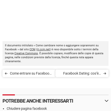
Il documento intitolato « Come cambiare nome o aggiungere soprannomi su
Facebook » dal sito
CCM
(
it.ccm.net
) è reso disponibile sotto i termini della
licenza
Creative Commons
. È possibile copiare, modificare delle copie di questa
pagina, nelle condizioni previste dalla licenza, finché questa nota appaia
chiaramente.
Come entrare su Facebook
Facebook Dating: cos’è e
senza password
come funziona
POTREBBE ANCHE INTERESSARTI
Chiudere pagina facebook