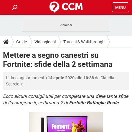
MENU
HOME
COVID-19
GAMING
GUIDE
Guide
Videogiochi
Trucchi & Walkthrough
INTRATTENIMENTO
ANDROID
COVID-19
GAMING
DOWNLOAD
Mettere a segno canestri su
iOS
WINDOWS 10
INTRATTENIMENTO
ANDROID
Fortnite: sfide della 2 settimana
INSTAGRAM
COVID-19
WHATSAPP
GAMING
FORUM
iOS
WINDOWS 10
TIKTOK
INTRATTENIMENTO
FACEBOOK
ANDROID
Ultimo aggiornamento
14 aprile 2020 alle 10:38
da
Claudia
INSTAGRAM
COVID-19
WHATSAPP
GAMING
GLOSSARIO
HARDWARE
iOS
Scarciolla
.
WINDOWS 10
TIKTOK
INTRATTENIMENTO
FACEBOOK
ANDROID
INSTAGRAM
COVID-19
WHATSAPP
GAMING
Ecco alcuni consigli utili per completare una delle tante sfide
HARDWARE
iOS
WINDOWS 10
della stagione 5, settimana 2 di
Fortnite Battaglia Reale
.
TIKTOK
INTRATTENIMENTO
FACEBOOK
ANDROID
INSTAGRAM
WHATSAPP
HARDWARE
iOS
WINDOWS 10
TIKTOK
FACEBOOK
INSTAGRAM
WHATSAPP
HARDWARE