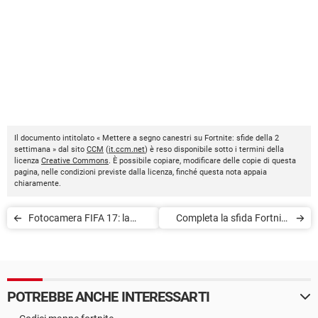
Il documento intitolato « Mettere a segno canestri su Fortnite: sfide della 2
settimana » dal sito
CCM
(
it.ccm.net
) è reso disponibile sotto i termini della
licenza
Creative Commons
. È possibile copiare, modificare delle copie di questa
pagina, nelle condizioni previste dalla licenza, finché questa nota appaia
chiaramente.
Fotocamera FIFA 17: la
Completa la sfida Fortnite
migliore impostazione
'Segui la mappa del tesoro
di Laboratorio della Latrina'
POTREBBE ANCHE INTERESSARTI