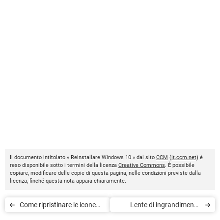
Il documento intitolato « Reinstallare Windows 10 » dal sito
CCM
(
it.ccm.net
) è
reso disponibile sotto i termini della licenza
Creative Commons
. È possibile
copiare, modificare delle copie di questa pagina, nelle condizioni previste dalla
licenza, finché questa nota appaia chiaramente.
Come ripristinare le icone
Lente di ingrandimento
sparite dal desktop
Windows 10 rallenta il PC,