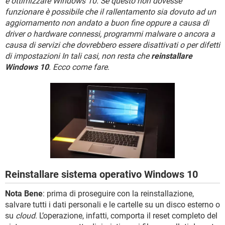
e ottimizzare Windows 10. Se questo non dovesse
TIKTOK
FACEBOOK
funzionare è possibile che il rallentamento sia dovuto ad un
HARDWARE
aggiornamento non andato a buon fine oppure a causa di
driver o hardware connessi, programmi malware o ancora a
causa di servizi che dovrebbero essere disattivati o per difetti
di impostazioni In tali casi, non resta che
reinstallare
Windows 10
. Ecco come fare
.
Reinstallare sistema operativo Windows 10
Nota Bene
: prima di proseguire con la reinstallazione,
salvare tutti i dati personali e le cartelle su un disco esterno o
su
cloud
. L’operazione, infatti, comporta il reset completo del