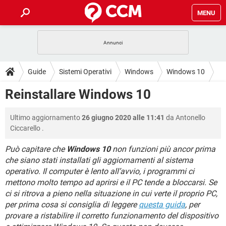
MENU
HOME
COVID-19
GAMING
GUIDE
Guide
Sistemi Operativi
Windows
Windows 10
INTRATTENIMENTO
ANDROID
COVID-19
GAMING
DOWNLOAD
Reinstallare Windows 10
iOS
WINDOWS 10
INTRATTENIMENTO
ANDROID
INSTAGRAM
COVID-19
WHATSAPP
GAMING
FORUM
Ultimo aggiornamento
26 giugno 2020 alle 11:41
da
Antonello
iOS
WINDOWS 10
TIKTOK
INTRATTENIMENTO
FACEBOOK
ANDROID
Ciccarello
.
INSTAGRAM
COVID-19
WHATSAPP
GAMING
GLOSSARIO
HARDWARE
iOS
WINDOWS 10
Può capitare che
Windows 10
non funzioni più ancor prima
TIKTOK
INTRATTENIMENTO
FACEBOOK
ANDROID
che siano stati installati gli aggiornamenti al sistema
INSTAGRAM
COVID-19
WHATSAPP
GAMING
HARDWARE
iOS
WINDOWS 10
operativo. Il computer è lento all’avvio, i programmi ci
TIKTOK
INTRATTENIMENTO
FACEBOOK
ANDROID
mettono molto tempo ad aprirsi e il PC tende a bloccarsi. Se
INSTAGRAM
WHATSAPP
ci si ritrova a pieno nella situazione in cui verte il proprio PC,
HARDWARE
iOS
WINDOWS 10
per prima cosa si consiglia di leggere
TIKTOK
FACEBOOK
questa guida
, per
INSTAGRAM
WHATSAPP
provare a ristabilire il corretto funzionamento del dispositivo
HARDWARE