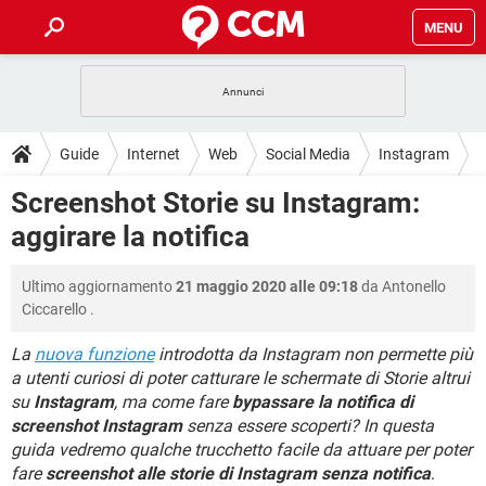
MENU
HOME
COVID-19
GAMING
GUIDE
Guide
Internet
Web
Social Media
Instagram
INTRATTENIMENTO
ANDROID
COVID-19
GAMING
DOWNLOAD
Screenshot Storie su Instagram:
iOS
WINDOWS 10
INTRATTENIMENTO
ANDROID
aggirare la notifica
INSTAGRAM
COVID-19
WHATSAPP
GAMING
FORUM
iOS
WINDOWS 10
TIKTOK
INTRATTENIMENTO
FACEBOOK
ANDROID
Ultimo aggiornamento
21 maggio 2020 alle 09:18
da
Antonello
INSTAGRAM
COVID-19
WHATSAPP
GAMING
GLOSSARIO
HARDWARE
iOS
Ciccarello
.
WINDOWS 10
TIKTOK
INTRATTENIMENTO
FACEBOOK
ANDROID
INSTAGRAM
COVID-19
WHATSAPP
GAMING
La
nuova funzione
introdotta da Instagram non permette più
HARDWARE
iOS
WINDOWS 10
a utenti curiosi di poter catturare le schermate di Storie altrui
TIKTOK
INTRATTENIMENTO
FACEBOOK
ANDROID
su
Instagram
, ma come fare
bypassare la notifica di
INSTAGRAM
WHATSAPP
HARDWARE
iOS
WINDOWS 10
screenshot Instagram
senza essere scoperti? In questa
TIKTOK
FACEBOOK
guida vedremo qualche trucchetto facile da attuare per poter
INSTAGRAM
WHATSAPP
fare
screenshot alle storie di Instagram senza notifica
.
HARDWARE