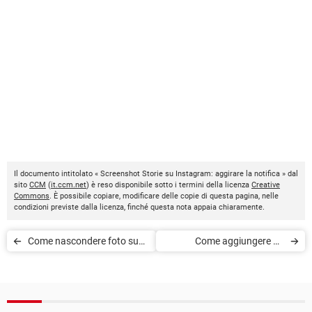
Il documento intitolato « Screenshot Storie su Instagram: aggirare la notifica » dal
sito
CCM
(
it.ccm.net
) è reso disponibile sotto i termini della licenza
Creative
Commons
. È possibile copiare, modificare delle copie di questa pagina, nelle
condizioni previste dalla licenza, finché questa nota appaia chiaramente.
Come nascondere foto su
Come aggiungere un
Instagram
sondaggio Instagram