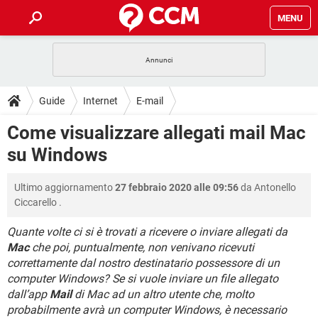
MENU
HOME
COVID-19
GAMING
GUIDE
Guide
Internet
E-mail
INTRATTENIMENTO
ANDROID
COVID-19
GAMING
DOWNLOAD
Come visualizzare allegati mail Mac
iOS
WINDOWS 10
INTRATTENIMENTO
ANDROID
su Windows
INSTAGRAM
COVID-19
WHATSAPP
GAMING
FORUM
iOS
WINDOWS 10
TIKTOK
INTRATTENIMENTO
FACEBOOK
ANDROID
Ultimo aggiornamento
27 febbraio 2020 alle 09:56
da
Antonello
INSTAGRAM
COVID-19
WHATSAPP
GAMING
GLOSSARIO
HARDWARE
iOS
Ciccarello
.
WINDOWS 10
TIKTOK
INTRATTENIMENTO
FACEBOOK
ANDROID
INSTAGRAM
COVID-19
WHATSAPP
GAMING
Quante volte ci si è trovati a ricevere o inviare allegati da
HARDWARE
iOS
WINDOWS 10
Mac
che poi, puntualmente, non venivano ricevuti
TIKTOK
INTRATTENIMENTO
FACEBOOK
ANDROID
correttamente dal nostro destinatario possessore di un
INSTAGRAM
WHATSAPP
HARDWARE
iOS
WINDOWS 10
computer Windows? Se si vuole inviare un file allegato
TIKTOK
FACEBOOK
dall’app
Mail
di Mac ad un altro utente che, molto
INSTAGRAM
WHATSAPP
probabilmente avrà un computer Windows, è necessario
HARDWARE