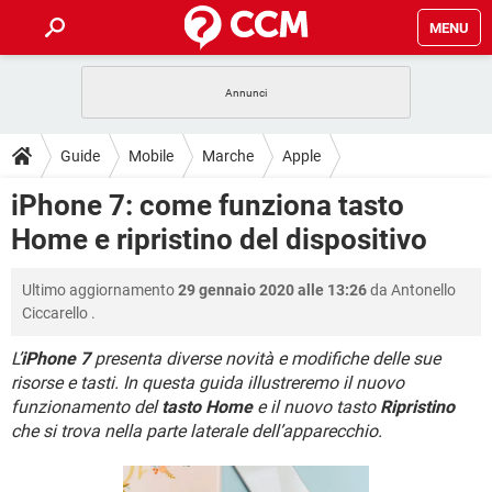
MENU
HOME
COVID-19
GAMING
GUIDE
Guide
Mobile
Marche
Apple
INTRATTENIMENTO
ANDROID
COVID-19
GAMING
DOWNLOAD
iPhone 7: come funziona tasto
iOS
WINDOWS 10
INTRATTENIMENTO
ANDROID
Home e ripristino del dispositivo
INSTAGRAM
COVID-19
WHATSAPP
GAMING
FORUM
iOS
WINDOWS 10
TIKTOK
INTRATTENIMENTO
FACEBOOK
ANDROID
Ultimo aggiornamento
29 gennaio 2020 alle 13:26
da
Antonello
INSTAGRAM
COVID-19
WHATSAPP
GAMING
GLOSSARIO
HARDWARE
iOS
Ciccarello
.
WINDOWS 10
TIKTOK
INTRATTENIMENTO
FACEBOOK
ANDROID
INSTAGRAM
COVID-19
WHATSAPP
GAMING
L’
iPhone 7
presenta diverse novità e modifiche delle sue
HARDWARE
iOS
WINDOWS 10
risorse e tasti. In questa guida illustreremo il nuovo
TIKTOK
INTRATTENIMENTO
FACEBOOK
ANDROID
funzionamento del
tasto Home
e il nuovo tasto
Ripristino
INSTAGRAM
WHATSAPP
HARDWARE
iOS
WINDOWS 10
che si trova nella parte laterale dell’apparecchio.
TIKTOK
FACEBOOK
INSTAGRAM
WHATSAPP
HARDWARE