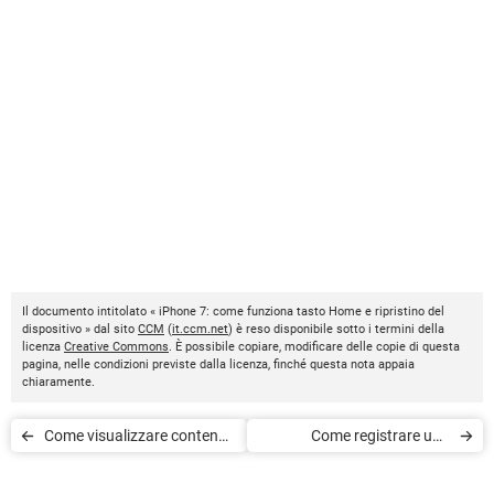
Il documento intitolato « iPhone 7: come funziona tasto Home e ripristino del
dispositivo » dal sito
CCM
(
it.ccm.net
) è reso disponibile sotto i termini della
licenza
Creative Commons
. È possibile copiare, modificare delle copie di questa
pagina, nelle condizioni previste dalla licenza, finché questa nota appaia
chiaramente.
Come visualizzare contenuti
Come registrare una
AirPlay su Apple TV
telefonata con Android,