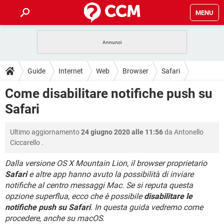
MENU
HOME
COVID-19
GAMING
GUIDE
Guide
Internet
Web
Browser
Safari
INTRATTENIMENTO
ANDROID
COVID-19
GAMING
DOWNLOAD
Come disabilitare notifiche push su
iOS
WINDOWS 10
INTRATTENIMENTO
ANDROID
Safari
INSTAGRAM
COVID-19
WHATSAPP
GAMING
FORUM
iOS
WINDOWS 10
TIKTOK
INTRATTENIMENTO
FACEBOOK
ANDROID
Ultimo aggiornamento
24 giugno 2020 alle 11:56
da
Antonello
INSTAGRAM
COVID-19
WHATSAPP
GAMING
GLOSSARIO
HARDWARE
iOS
Ciccarello
.
WINDOWS 10
TIKTOK
INTRATTENIMENTO
FACEBOOK
ANDROID
INSTAGRAM
COVID-19
WHATSAPP
GAMING
Dalla versione OS X Mountain Lion, il browser proprietario
HARDWARE
iOS
WINDOWS 10
Safari
e altre app hanno avuto la possibilità di inviare
TIKTOK
INTRATTENIMENTO
FACEBOOK
ANDROID
notifiche al centro messaggi Mac. Se si reputa questa
INSTAGRAM
WHATSAPP
HARDWARE
iOS
WINDOWS 10
opzione superflua, ecco che è possibile
disabilitare le
TIKTOK
FACEBOOK
notifiche push su Safari
. In questa guida vedremo come
INSTAGRAM
WHATSAPP
procedere, anche su macOS
.
HARDWARE