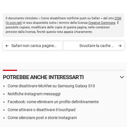
Il documento intitolato « Come disabilitare notifiche push su Safari » dal sito
CCM
(
it.ccm.net
) è reso disponibile sotto i termini della licenza
Creative Commons
. È
possibile copiare, modificare delle copie di questa pagina, nelle condizioni
previste dalla licenza, finché questa nota appaia chiaramente.
Safari non carica pagine
Svuotare la cache ed
web
eliminare i cookie su Safari
POTREBBE ANCHE INTERESSARTI
Come disattivare McAfee su Samsung Galaxy S10
Notifiche instagram messaggi
Facebook: come eliminare un profilo definitivamente
Come attivare o disattivare il touchpad
Come silenziare post e storie Instagram