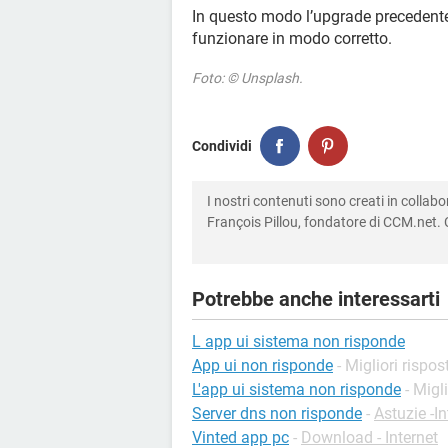
In questo modo l’upgrade precedente 
funzionare in modo corretto.
Foto: © Unsplash.
Condividi
I nostri contenuti sono creati in colla
François Pillou, fondatore di CCM.net. C
Potrebbe anche interessarti
L app ui sistema non risponde
App ui non risponde
- Migliori rispos
L'app ui sistema non risponde
- Migl
Server dns non risponde
-
Astuzie -In
Vinted app pc
-
Download - Internet