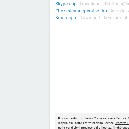
Skype app
-
Download - Telefonia/Vo
Che sistema operativo ho
-
Astuzie 
Kindu app
-
Download - Messaggisti
Il documento intitolato « Come risolvere l'errore 
disponibile sotto i termini della licenza
Creative
nelle condizioni previste dalla licenza, finché qu