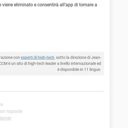
viene eliminato e consentirà all’app di tornare a
borazione con
esperti di high-tech
, sotto la direzione di Jean-
CM è un sito di high-tech leader a livello internazionale ed
è disponibile in 11 lingue.
te
iori risposte
ternet