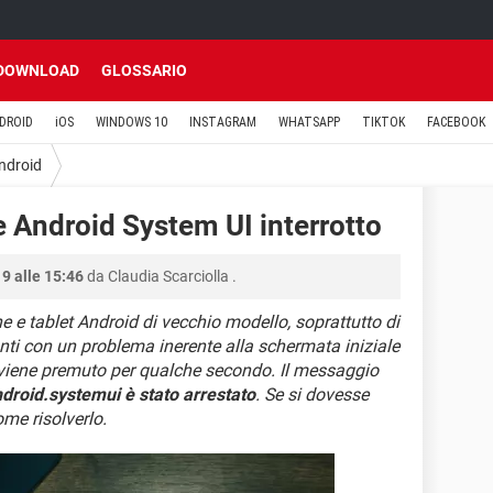
DOWNLOAD
GLOSSARIO
DROID
iOS
WINDOWS 10
INSTAGRAM
WHATSAPP
TIKTOK
FACEBOOK
ndroid
e Android System UI interrotto
9 alle 15:46
da
Claudia Scarciolla
.
e e tablet Android di vecchio modello, soprattutto di
ti con un problema inerente alla schermata iniziale
 viene premuto per qualche secondo. Il messaggio
droid.systemui è stato arrestato
. Se si dovesse
me risolverlo.