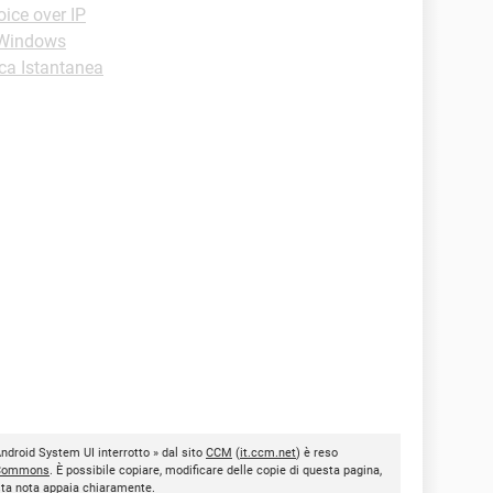
ice over IP
-Windows
ca Istantanea
Android System UI interrotto » dal sito
CCM
(
it.ccm.net
) è reso
 Commons
. È possibile copiare, modificare delle copie di questa pagina,
esta nota appaia chiaramente.