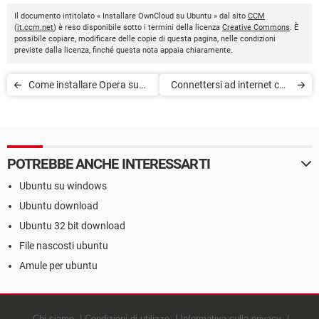
Il documento intitolato « Installare OwnCloud su Ubuntu » dal sito
CCM
(
it.ccm.net
) è reso disponibile sotto i termini della licenza
Creative Commons
. È
possibile copiare, modificare delle copie di questa pagina, nelle condizioni
previste dalla licenza, finché questa nota appaia chiaramente.
Come installare Opera su
Connettersi ad internet con
Ubuntu
WiFi su Ubuntu
POTREBBE ANCHE INTERESSARTI
Ubuntu su windows
Ubuntu download
Ubuntu 32 bit download
File nascosti ubuntu
Amule per ubuntu
Chi siamo
Condizioni di utilizzo
Informativa sulla privacy