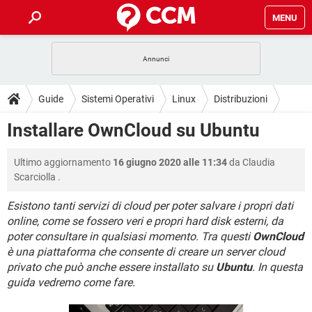
MENU
HOME
COVID-19
GAMING
GUIDE
Guide
Sistemi Operativi
Linux
Distribuzioni
INTRATTENIMENTO
ANDROID
COVID-19
GAMING
DOWNLOAD
Installare OwnCloud su Ubuntu
Ubuntu
iOS
WINDOWS 10
INTRATTENIMENTO
ANDROID
INSTAGRAM
COVID-19
WHATSAPP
GAMING
FORUM
Ultimo aggiornamento
16 giugno 2020 alle 11:34
da
Claudia
iOS
WINDOWS 10
TIKTOK
INTRATTENIMENTO
FACEBOOK
ANDROID
Scarciolla
.
INSTAGRAM
COVID-19
WHATSAPP
GAMING
GLOSSARIO
HARDWARE
iOS
WINDOWS 10
Esistono tanti servizi di cloud per poter salvare i propri dati
TIKTOK
INTRATTENIMENTO
FACEBOOK
ANDROID
online, come se fossero veri e propri hard disk esterni, da
INSTAGRAM
COVID-19
WHATSAPP
GAMING
HARDWARE
iOS
WINDOWS 10
poter consultare in qualsiasi momento. Tra questi
OwnCloud
TIKTOK
INTRATTENIMENTO
FACEBOOK
ANDROID
è una piattaforma che consente di creare un server cloud
INSTAGRAM
WHATSAPP
privato che può anche essere installato su
Ubuntu
. In questa
HARDWARE
iOS
WINDOWS 10
guida vedremo come fare.
TIKTOK
FACEBOOK
INSTAGRAM
WHATSAPP
HARDWARE