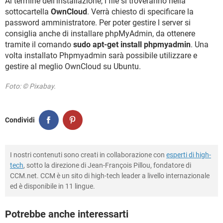
Al termine dell’installazione, i file si troveranno nella
sottocartella
OwnCloud
. Verrà chiesto di specificare la
password amministratore. Per poter gestire l server si
consiglia anche di installare phpMyAdmin, da ottenere
tramite il comando
sudo apt-get install phpmyadmin
. Una
volta installato Phpmyadmin sarà possibile utilizzare e
gestire al meglio OwnCloud su Ubuntu.
Foto: © Pixabay.
Condividi
I nostri contenuti sono creati in collaborazione con
esperti di high-
tech
, sotto la direzione di Jean-François Pillou, fondatore di
CCM.net. CCM è un sito di high-tech leader a livello internazionale
ed è disponibile in 11 lingue.
Potrebbe anche interessarti