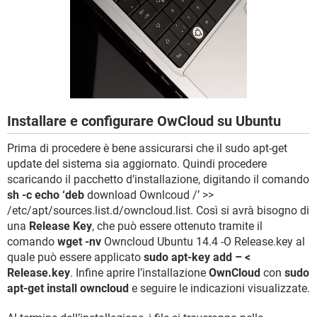
TIKTOK
FACEBOOK
HARDWARE
Installare e configurare OwCloud su Ubuntu
Prima di procedere è bene assicurarsi che il sudo apt-get
update del sistema sia aggiornato. Quindi procedere
scaricando il pacchetto d’installazione, digitando il comando
sh -c echo ‘deb
download Ownlcoud /’ >>
/etc/apt/sources.list.d/owncloud.list. Così si avrà bisogno di
una
Release Key
, che può essere ottenuto tramite il
comando
wget -nv
Owncloud Ubuntu 14.4 -O Release.key al
quale può essere applicato
sudo apt-key add – <
Release.key
. Infine aprire l’installazione
OwnCloud
con
sudo
apt-get install owncloud
e seguire le indicazioni visualizzate.