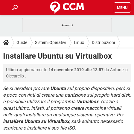
MENU
HOME
COVID-19
GAMING
GUIDE
Guide
Sistemi Operativi
Linux
Distribuzioni
INTRATTENIMENTO
ANDROID
COVID-19
GAMING
DOWNLOAD
Installare Ubuntu su Virtualbox
Ubuntu
iOS
WINDOWS 10
INTRATTENIMENTO
ANDROID
INSTAGRAM
COVID-19
WHATSAPP
GAMING
FORUM
Ultimo aggiornamento
14 novembre 2019 alle 13:57
da
Antonello
iOS
WINDOWS 10
TIKTOK
INTRATTENIMENTO
FACEBOOK
ANDROID
Ciccarello
.
INSTAGRAM
COVID-19
WHATSAPP
GAMING
GLOSSARIO
HARDWARE
iOS
WINDOWS 10
Se si desidera provare
Ubuntu
sul proprio dispositivo, però si
TIKTOK
INTRATTENIMENTO
FACEBOOK
ANDROID
è poco convinti di creare una partizione sul proprio hard disk,
INSTAGRAM
COVID-19
WHATSAPP
GAMING
HARDWARE
iOS
WINDOWS 10
è possibile utilizzare il programma
Virtualbox
. Grazie a
TIKTOK
INTRATTENIMENTO
FACEBOOK
ANDROID
quest’ultimo, infatti, si potranno creare macchine virtuali
INSTAGRAM
WHATSAPP
nelle quali installare un qualunque sistema operativo. Per
HARDWARE
iOS
WINDOWS 10
installare Ubuntu su Virtualbox
TIKTOK
, sarà soltanto necessario
FACEBOOK
INSTAGRAM
WHATSAPP
scaricare e installare il suo file ISO
.
HARDWARE