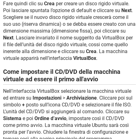
Fare quindi clic su
Crea
per creare un disco rigido virtuale.
Poi lasciare spuntata l’opzione di default e cliccare su
Next
.
Scegliere se il nuovo disco rigido virtuale crescerà come il
suo uso (riserva dinamica) o se debba essere creato con una
dimensione massima (dimensione fissa), poi cliccare su
Next
. Lasciare invariato il nome suggerito da VirtualBox per
il file dell’unità del disco rigido virtuale, cossi come quello
inerente alla dimensione e cliccare su
Crea
. La macchina
virtuale apparirà nell’interfaccia
VirtualBox
.
Come impostare il CD/DVD della macchina
virtuale ad essere il primo all'avvio
Nell’interfaccia VirtualBox selezionare la macchina virtuale
ed entrare su
Impostazioni
>
Archiviazione
. Cliccare poi sul
simbolo
+
posto sull’icona CD/DVD e selezionare il file ISO.
L’unità del CD/DVD si aggiungerà al comando. Cliccare su
Sistema
e poi
Ordine d’avvio
, impostare così il CD/DVD
come primo avvio. La macchina virtuale Ubuntu sarà così
pronta per l’avvio. Chiudere la finestra di configurazione e
tornare così alla pagina principale del programma.