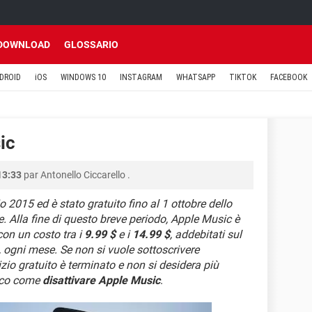
DOWNLOAD
GLOSSARIO
DROID
iOS
WINDOWS 10
INSTAGRAM
WHATSAPP
TIKTOK
FACEBOOK
ic
13:33
par
Antonello Ciccarello
.
io 2015 ed è stato gratuito fino al 1 ottobre dello
ee. Alla fine di questo breve periodo, Apple Music è
con un costo tra i
9.99 $
e i
14.99 $
, addebitati sul
, ogni mese. Se non si vuole sottoscrivere
zio gratuito è terminato e non si desidera più
ecco come
disattivare Apple Music
.