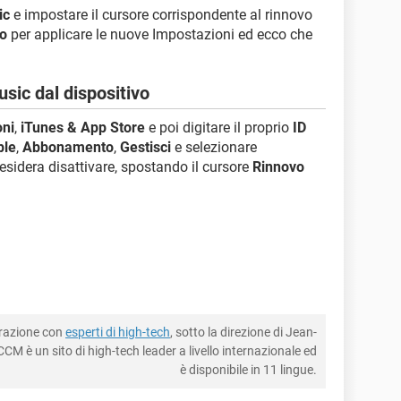
ic
e impostare il cursore corrispondente al rinnovo
to
per applicare le nuove Impostazioni ed ecco che
sic dal dispositivo
oni
,
iTunes & App Store
e poi digitare il proprio
ID
ple
,
Abbonamento
,
Gestisci
e selezionare
sidera disattivare, spostando il cursore
Rinnovo
borazione con
esperti di high-tech
, sotto la direzione di Jean-
CM è un sito di high-tech leader a livello internazionale ed
è disponibile in 11 lingue.