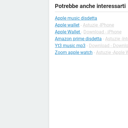
Potrebbe anche interessarti
Apple music disdetta
Apple wallet
-
Astuzie -IPhone
Apple Wallet
-
Download - iPhone
Amazon prime disdetta
-
Astuzie -Int
Yt3 music mp3
-
Download - Downl
Zoom apple watch
-
Astuzie -Apple 