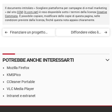
Il documento intitolato « Scegliere piattaforma per campagne di e-mail marketing
» dal sito
CCM
(
it.ccm.net
) è reso disponibile sotto i termini della licenza
Creative
Commons
. È possibile copiare, modificare delle copie di questa pagina, nelle
condizioni previste dalla licenza, finché questa nota appaia chiaramente.
Finanziare un progetto
Diffondere video live
d'impresa attraverso il
streaming sui social
crowdfunding
network
POTREBBE ANCHE INTERESSARTI
Mozilla Firefox
KMSPico
CCleaner Portable
VLC Media Player
Intranet e extranet