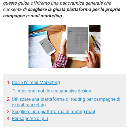
TIKTOK
FACEBOOK
questa guida offriremo una panoramica generale che
consenta di
scegliere la giusta piattaforma per le proprie
HARDWARE
campagne e-mail marketing
.
Cos'è l’e-mail Marketing
Versione mobile e responsive design
Utilizzare una piattaforma di routing per campagne di
e-mail marketing
Scegliere una piattaforma di routing mail
Per saperne di più