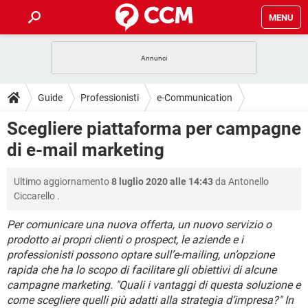
MENU
HOME
COVID-19
GAMING
GUIDE
Guide
Professionisti
e-Communication
INTRATTENIMENTO
ANDROID
COVID-19
GAMING
DOWNLOAD
Scegliere piattaforma per campagne
iOS
WINDOWS 10
INTRATTENIMENTO
ANDROID
di e-mail marketing
INSTAGRAM
COVID-19
WHATSAPP
GAMING
FORUM
iOS
WINDOWS 10
TIKTOK
INTRATTENIMENTO
FACEBOOK
ANDROID
Ultimo aggiornamento
8 luglio 2020 alle 14:43
da
Antonello
INSTAGRAM
COVID-19
WHATSAPP
GAMING
GLOSSARIO
HARDWARE
iOS
Ciccarello
.
WINDOWS 10
TIKTOK
INTRATTENIMENTO
FACEBOOK
ANDROID
INSTAGRAM
COVID-19
WHATSAPP
GAMING
Per comunicare una nuova offerta, un nuovo servizio o
HARDWARE
iOS
WINDOWS 10
prodotto ai propri clienti o prospect, le aziende e i
TIKTOK
INTRATTENIMENTO
FACEBOOK
ANDROID
professionisti possono optare sull’e-mailing, un’opzione
INSTAGRAM
WHATSAPP
HARDWARE
iOS
WINDOWS 10
rapida che ha lo scopo di facilitare gli obiettivi di alcune
TIKTOK
FACEBOOK
campagne marketing. "Quali i vantaggi di questa soluzione e
INSTAGRAM
WHATSAPP
come scegliere quelli più adatti alla strategia d’impresa?" In
HARDWARE