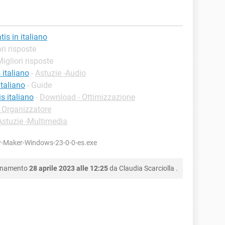
is in italiano
ori risposte
Migliori risposte
italiano
-
Astuzie -Audio
taliano
- Guide
 italiano
-
Download - Ottimizzazione
 Organizzatore
Astuzie -Multimedia
-Maker-Windows-23-0-0-es.exe
ornamento
28 aprile 2023 alle 12:25
da
Claudia Scarciolla
.