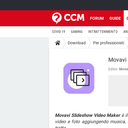
FORUM
GUIDE
COVID-19
GAMING
INTRATTENIMENTO
AN
Download
Per professionisti
Movavi
Editor:
Movav
Movavi Slideshow Video Maker
è i
video e foto aggiungendo musica, 
tratta.