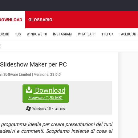
DOWNLOAD
GLOSSARIO
DROID
iOS
WINDOWS 10
INSTAGRAM
WHATSAPP
TIKTOK
FACEBOOK
 Slideshow Maker per PC
i Software Limited
Versione:
23.0.0
Download
Freeware
(1,95 MB)
Windows 10
-
Italiano
l programma ideale per creare presentazioni dei tuoi
adesivi e commenti. Scopriamo insieme di cosa si