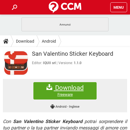
MENU
HOME
COVID-19
GAMING
GUIDE
Download
Android
INTRATTENIMENTO
ANDROID
COVID-19
GAMING
DOWNLOAD
San Valentino Sticker Keyboard
iOS
WINDOWS 10
INTRATTENIMENTO
ANDROID
INSTAGRAM
COVID-19
WHATSAPP
GAMING
Editor:
IQUII srl
Versione:
1.1.0
FORUM
iOS
WINDOWS 10
TIKTOK
INTRATTENIMENTO
FACEBOOK
ANDROID
INSTAGRAM
COVID-19
WHATSAPP
GAMING
GLOSSARIO
HARDWARE
iOS
WINDOWS 10
Download
TIKTOK
INTRATTENIMENTO
FACEBOOK
ANDROID
INSTAGRAM
COVID-19
WHATSAPP
GAMING
Freeware
HARDWARE
iOS
WINDOWS 10
TIKTOK
INTRATTENIMENTO
FACEBOOK
ANDROID
Android
-
Inglese
INSTAGRAM
WHATSAPP
HARDWARE
iOS
WINDOWS 10
TIKTOK
FACEBOOK
Con
San Valentino Sticker Keyboard
potrai sorprendere il
INSTAGRAM
WHATSAPP
HARDWARE
tuo partner o la tua partner inviando messaggi di amore con