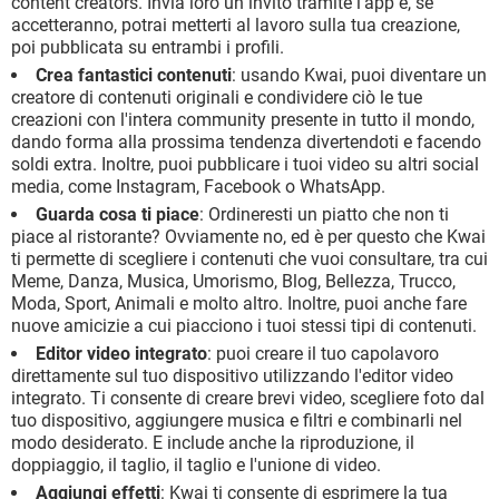
content creators. Invia loro un invito tramite l'app e, se
accetteranno, potrai metterti al lavoro sulla tua creazione,
poi pubblicata su entrambi i profili.
Crea fantastici contenuti
: usando Kwai, puoi diventare un
creatore di contenuti originali e condividere ciò le tue
creazioni con l'intera community presente in tutto il mondo,
dando forma alla prossima tendenza divertendoti e facendo
soldi extra. Inoltre, puoi pubblicare i tuoi video su altri social
media, come Instagram, Facebook o WhatsApp.
Guarda cosa ti piace
: Ordineresti un piatto che non ti
piace al ristorante? Ovviamente no, ed è per questo che Kwai
ti permette di scegliere i contenuti che vuoi consultare, tra cui
Meme, Danza, Musica, Umorismo, Blog, Bellezza, Trucco,
Moda, Sport, Animali e molto altro. Inoltre, puoi anche fare
nuove amicizie a cui piacciono i tuoi stessi tipi di contenuti.
Editor video integrato
: puoi creare il tuo capolavoro
direttamente sul tuo dispositivo utilizzando l'editor video
integrato. Ti consente di creare brevi video, scegliere foto dal
tuo dispositivo, aggiungere musica e filtri e combinarli nel
modo desiderato. E include anche la riproduzione, il
doppiaggio, il taglio, il taglio e l'unione di video.
Aggiungi effetti
: Kwai ti consente di esprimere la tua