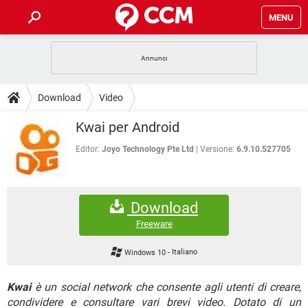
MENU
HOME
COVID-19
GAMING
GUIDE
Download
Video
INTRATTENIMENTO
ANDROID
COVID-19
GAMING
DOWNLOAD
Kwai per Android
iOS
WINDOWS 10
INTRATTENIMENTO
ANDROID
INSTAGRAM
COVID-19
WHATSAPP
GAMING
Editor:
Joyo Technology Pte Ltd
Versione:
6.9.10.527705
FORUM
iOS
WINDOWS 10
TIKTOK
INTRATTENIMENTO
FACEBOOK
ANDROID
INSTAGRAM
COVID-19
WHATSAPP
GAMING
GLOSSARIO
HARDWARE
iOS
WINDOWS 10
Download
TIKTOK
INTRATTENIMENTO
FACEBOOK
ANDROID
INSTAGRAM
COVID-19
WHATSAPP
GAMING
Freeware
HARDWARE
iOS
WINDOWS 10
TIKTOK
INTRATTENIMENTO
FACEBOOK
ANDROID
Windows 10
-
Italiano
INSTAGRAM
WHATSAPP
HARDWARE
iOS
WINDOWS 10
TIKTOK
FACEBOOK
Kwai
è un social network che consente agli utenti di creare,
INSTAGRAM
WHATSAPP
condividere e consultare vari brevi video. Dotato di un
HARDWARE